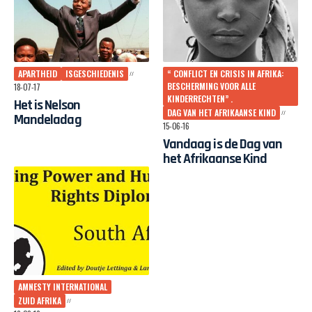
APARTHEID
ISGESCHIEDENIS
“ CONFLICT EN CRISIS IN AFRIKA:
BESCHERMING VOOR ALLE
18-07-17
KINDERRECHTEN” .
Het is Nelson
DAG VAN HET AFRIKAANSE KIND
Mandeladag
15-06-16
Vandaag is de Dag van
het Afrikaanse Kind
AMNESTY INTERNATIONAL
ZUID AFRIKA