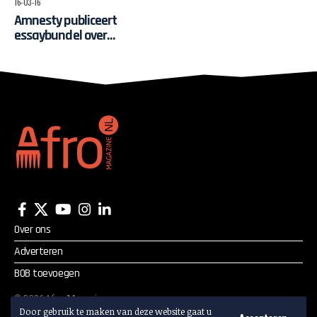
16-03-16
Amnesty publiceert
essaybundel over
mensenrechtenbeleid
Zuid-Afrika
Over ons
Adverteren
BOB toevoegen
©
2026
Afro Magazine.
Alle rechten voorbehouden.
Door gebruik te maken van deze website gaat u