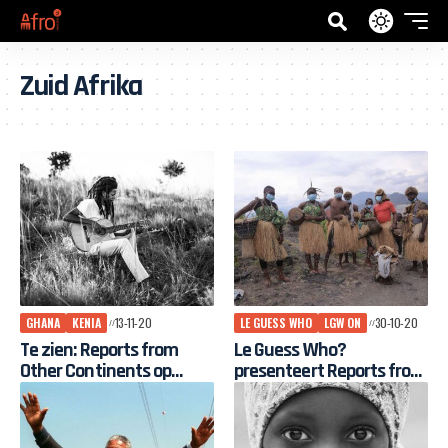
Zuid Afrika
GHANA
KENIA
13-11-20
LE GUESS WHO
LGW ON
30-10-20
Te zien: Reports from
Le Guess Who?
Other Continents op
presenteert Reports from
gratis online tv-kanaal Le
Other Continents op
Guess Who?
online tv-kanaal LGW ON