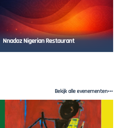
Nnadoz Nigerian Restaurant
Ea
Bekijk alle evenementen