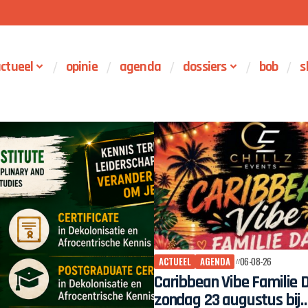
ctueel
opinie
agenda
dossiers
bob
s
ACTUEEL
AGENDA
06-08-26
Caribbean Vibe Familie 
zondag 23 augustus bij