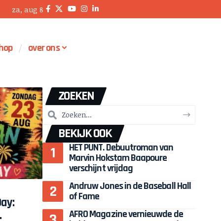
za, aug 8
hop
over ons
ZOEKEN
BEKIJK OOK
HET PUNT. Debuutroman van
Marvin Hokstam Baapoure
verschijnt vrijdag
Andruw Jones in de Baseball Hall
of Fame
Day:
AFRO Magazine vernieuwde de