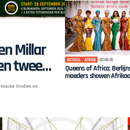
Hulsbeach
en Millar
ren twee
ACTUEEL
AFRICA
03-08-26
Queens of Africa: Berlijn
moeders showen Afrika
mode van Karow
ntrische Studies en