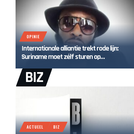
OPINIE
Internationale alliantie trekt rode lijn:
Suriname moet zélf sturen op
herstelgelden
BIZ
ACTUEEL
BIZ