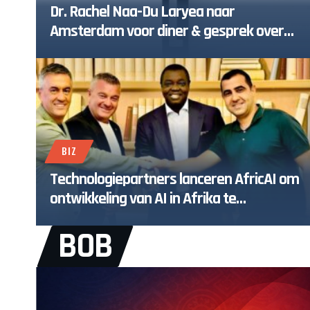
Dr. Rachel Naa-Du Laryea naar
Amsterdam voor diner & gesprek over
Black Economic Empowerment
BIZ
Technologiepartners lanceren AfricAI om
ontwikkeling van AI in Afrika te
bevorderen
BOB