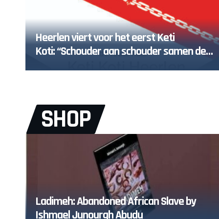
Heerlen viert voor het eerst Keti
Koti: “Schouder aan schouder samen de
toekomst in”
SHOP
Ladimeh: Abandoned African Slave by
Ishmael Junourgh Abudu