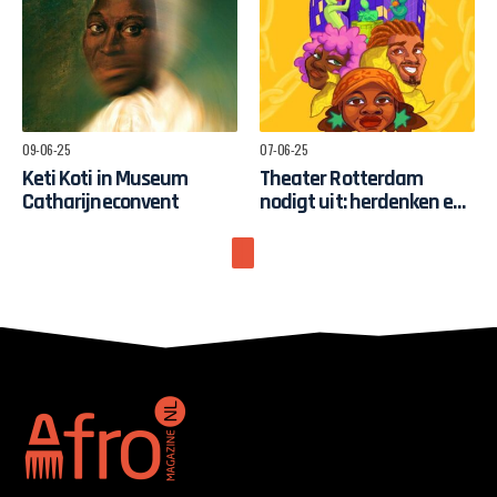
09-06-25
07-06-25
Keti Koti in Museum
Theater Rotterdam
Catharijneconvent
nodigt uit: herdenken en
vieren in aanloop naar
Keti Koti
07-06-25
07-06-25
Schrijf een bijzondere
Welkom bij de derde
brief voor Keti Koti
editie van de Keti Koti
maand in Apeldoorn!