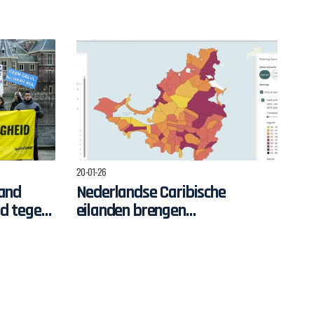
iedenis en
eschikking
20-01-26
land
Nederlandse Caribische
d tegen
eilanden brengen
klimaateffecten in kaart
stap
e in