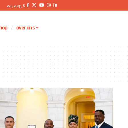
za, aug 8
hop
over ons