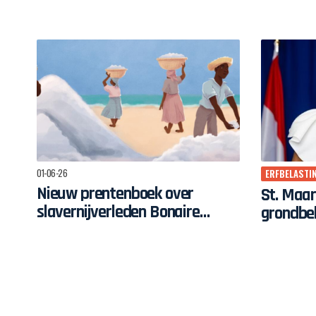
01-06-26
ERFBELASTI
Nieuw prentenboek over
St. Maar
slavernijverleden Bonaire
grondbel
verschijnt voor Keti Koti
afschaff
30-09-25
overblijf
Inwoners
Saba kr