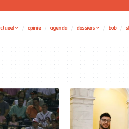
ctueel
opinie
agenda
dossiers
bob
s