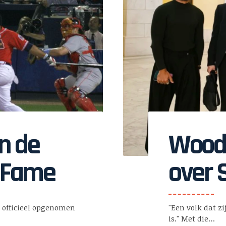
n de
Woodl
f Fame
over 
verz
 officieel opgenomen
"Een volk dat zi
is." Met die…