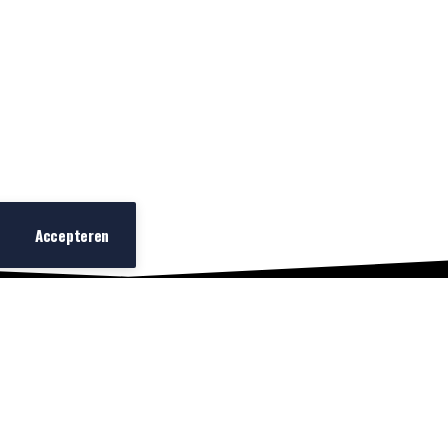
28-03-25
Wensly Francisco onderzoekt
taboe rond queers op Curaçao
in documentaire All Inclusive
Curaçao
Accepteren
Over ons
Adverteren
BOB toevoegen
©
2026
Afro Magazine.