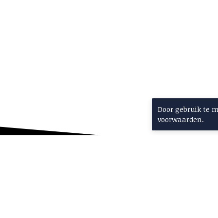
03-12-25
Vier de Caribische kerstwarmte
op de Antilliaanse Kerstmarkt
Door gebruik te 
voorwaarden.