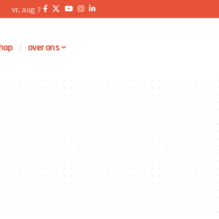
vr, aug 7
hop
over ons