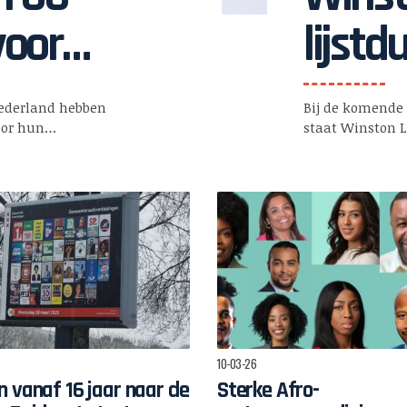
voor
lijstd
Barend
ederland hebben
Bij de komende
begint
voor hun…
staat Winston Li
betro
10-03-26
 vanaf 16 jaar naar de
Sterke Afro-