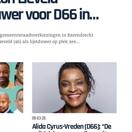
uwer voor D66 in
recht: “Politiek
 gemeenteraadsverkiezingen in Barendrecht
 bij
eveld (46) als lijstduwer op plek zes…
kkenheid”
09-03-26
Alida Cyrus-Vreden (D66): “De