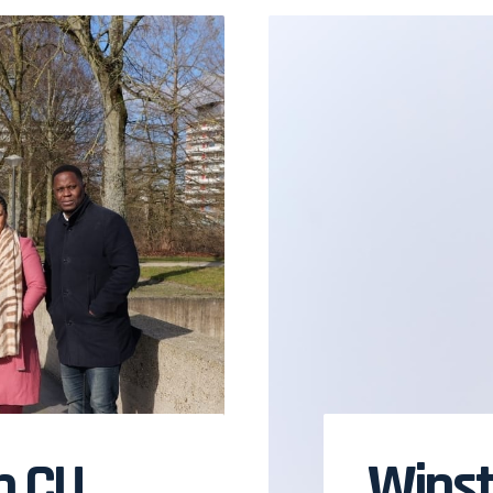
n CU
Winst