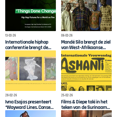
13-03-26
06-03-26
Internationale hiphop
Mandé Sila brengt de ziel
conferentie brengt de
van West-Afrikaanse
wereld naar Groningen
muziek naar Nederlands
podium
28-02-26
25-02-26
Ivna Esajas presenteert
Films & Diepe taki in het
“Wayward Lines. Consent
teken van de Surinaamse
Not To Be a Single Being”
vrouw