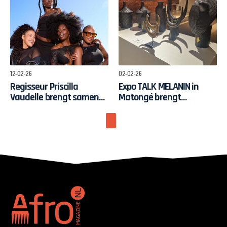
in Stedelijk Museum
Amsterdam
12-02-26
02-02-26
Regisseur Priscilla
Expo TALK MELANIN in
Vaudelle brengt samen
Matongé brengt
met Theater Oostpool en
kunstenaars, curatoren
Dawn Collective BLACK
en bezoekers samen rond
JOY naar het theater
hedendaagse Afrikaanse
artistieke expressie