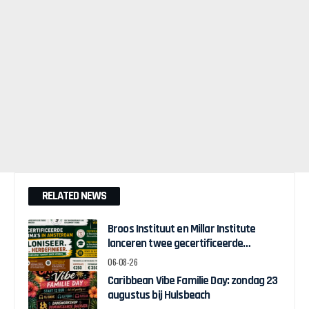
RELATED NEWS
Broos Instituut en Millar Institute
lanceren twee gecertificeerde
Afrocentrische opleidingen in
06-08-26
Amsterdam
Caribbean Vibe Familie Day: zondag 23
augustus bij Hulsbeach