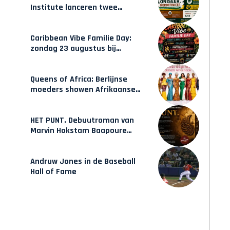
Institute lanceren twee
gecertificeerde Afrocentrische
opleidingen in Amsterdam
Caribbean Vibe Familie Day:
zondag 23 augustus bij
Hulsbeach
Queens of Africa: Berlijnse
moeders showen Afrikaanse
mode van Karow
HET PUNT. Debuutroman van
Marvin Hokstam Baapoure
verschijnt vrijdag
Andruw Jones in de Baseball
Hall of Fame