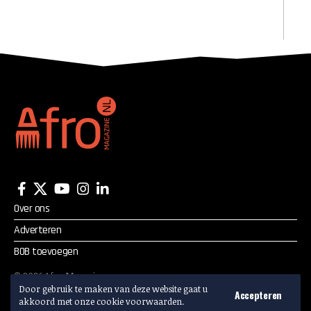
Over ons
Adverteren
BOB toevoegen
©
2026
Afro Magazine.
Alle rechten voorbehouden.
Door gebruik te maken van deze website gaat u
Accepteren
akkoord met onze cookie voorwaarden.
Adverteren? Mail:
info@afromagazine.nl