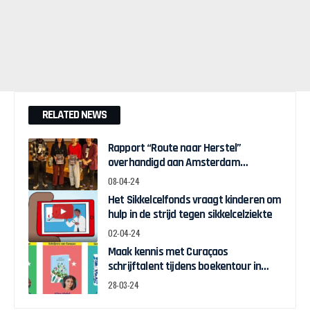
RELATED NEWS
Rapport “Route naar Herstel”
overhandigd aan Amsterdam
Wethouder Touria Meliani
08-04-24
Het Sikkelcelfonds vraagt kinderen om
hulp in de strijd tegen sikkelcelziekte
02-04-24
Maak kennis met Curaçaos
schrijftalent tijdens boekentour in
april
28-03-24