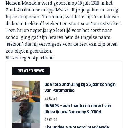
Nelson Mandela werd geboren op 18 juli 1918 in het
Zuid-Afrikaanse dorpje Mvezo. Bij zijn geboorte kreeg
hij de doopnaam ‘Rolihlala’, wat letterlijk ‘een tak van
de boom trekken’ betekent en staat voor ‘onruststoker’.
Toen hij op negenjarige leeftijd voor het eerst naar
school ging gaf zijn lerares hem de Engelse naam
‘Nelson’, die hij vervolgens voor de rest van zijn leven
zou blijven gebruiken.
Verzet tegen Apartheid
RELATED NEWS
De Grote Onthulling bij 25 jaar Koningin
van Paramaribo
28-03-24
UNBORN – een theatraal concert van
Ulrike Quade Company & OTION
26-03-24
The Bridge A (No) Fara interviewde