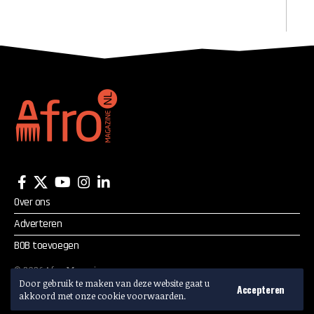
Over ons
Adverteren
BOB toevoegen
©
2026
Afro Magazine.
Alle rechten voorbehouden.
Door gebruik te maken van deze website gaat u
Accepteren
akkoord met onze cookie voorwaarden.
Adverteren? Mail:
info@afromagazine.nl