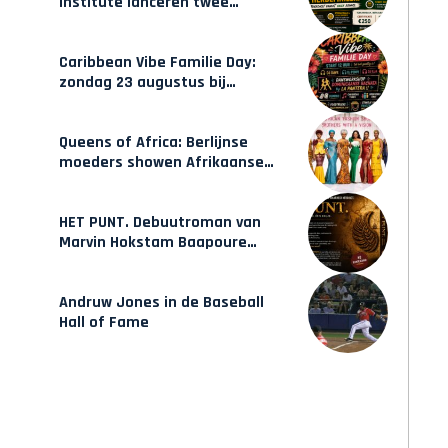
Institute lanceren twee
gecertificeerde Afrocentrische
opleidingen in Amsterdam
Caribbean Vibe Familie Day:
zondag 23 augustus bij
Hulsbeach
Queens of Africa: Berlijnse
moeders showen Afrikaanse
mode van Karow
HET PUNT. Debuutroman van
Marvin Hokstam Baapoure
verschijnt vrijdag
Andruw Jones in de Baseball
Hall of Fame