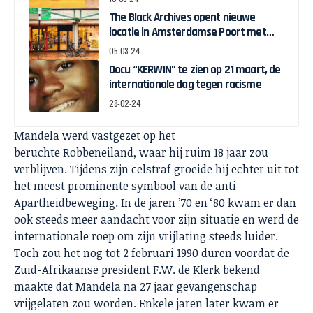
The Black Archives opent nieuwe
locatie in Amsterdamse Poort met
pop-up expo over Ghanese
05-03-24
onafhankelijkheid
Docu “KERWIN” te zien op 21 maart, de
internationale dag tegen racisme
28-02-24
Mandela werd vastgezet op het
beruchte Robbeneiland, waar hij ruim 18 jaar zou
verblijven. Tijdens zijn celstraf groeide hij echter uit tot
het meest prominente symbool van de anti-
Apartheidbeweging. In de jaren ’70 en ‘80 kwam er dan
ook steeds meer aandacht voor zijn situatie en werd de
internationale roep om zijn vrijlating steeds luider.
Toch zou het nog tot 2 februari 1990 duren voordat de
Zuid-Afrikaanse president F.W. de Klerk bekend
maakte dat Mandela na 27 jaar gevangenschap
vrijgelaten zou worden. Enkele jaren later kwam er