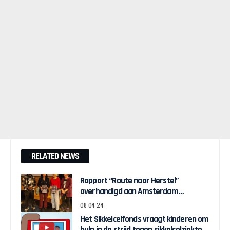
RELATED NEWS
Rapport “Route naar Herstel”
overhandigd aan Amsterdam
Wethouder Touria Meliani
08-04-24
Het Sikkelcelfonds vraagt kinderen om
hulp in de strijd tegen sikkelcelziekte