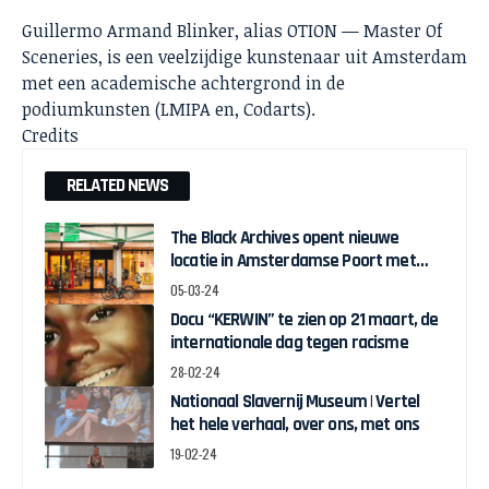
Guillermo Armand Blinker, alias OTION — Master Of
Sceneries, is een veelzijdige kunstenaar uit Amsterdam
met een academische achtergrond in de
podiumkunsten (LMIPA en, Codarts).
Credits
RELATED NEWS
The Black Archives opent nieuwe
locatie in Amsterdamse Poort met
pop-up expo over Ghanese
05-03-24
onafhankelijkheid
Docu “KERWIN” te zien op 21 maart, de
internationale dag tegen racisme
28-02-24
Nationaal Slavernij Museum | Vertel
het hele verhaal, over ons, met ons
19-02-24