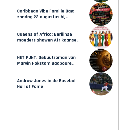
opleidingen in Amsterdam
Caribbean Vibe Familie Day:
zondag 23 augustus bij
Hulsbeach
Queens of Africa: Berlijnse
moeders showen Afrikaanse
mode van Karow
HET PUNT. Debuutroman van
Marvin Hokstam Baapoure
verschijnt vrijdag
Andruw Jones in de Baseball
Hall of Fame