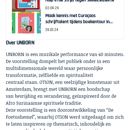
02-04-24
Maak kennis met Curaçaos
schrijftalent tijdens boekentour in
april
28-03-24
Over UNBORN
UNBORN is een muzikale performance van 40 minuten.
De voorstelling dompelt het publiek onder in een
multidimensionale wereld waar persoonlijke
transformatie, zelfliefde en spiritualiteit
centraal staan. OTION, een veelzijdige kunstenaar uit
Amsterdam, brengt met UNBORN een boodschap
van bevrijding en verandering, geïnspireerd door de
Afro Surinaamse spirituele traditie.
Deze voorstelling is een doorontwikkeling van “De
Foetushemel”, waarbij OTION werd uitgedaagd om zich
te laten inspireren op thematisch, inhoudelijk en