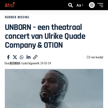
Aa
RUBRIEK MISSING
UNBORN – een theatraal
concert van Ulrike Quade
Company & OTION
3 min leestijd
Door
MERMAR
Laatst bijgewerkt: 26-03-24