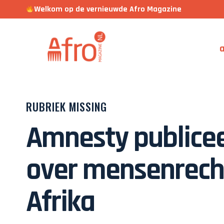
Welkom op de vernieuwde Afro Magazine
a
RUBRIEK MISSING
Amnesty publice
over mensenrecht
Afrika