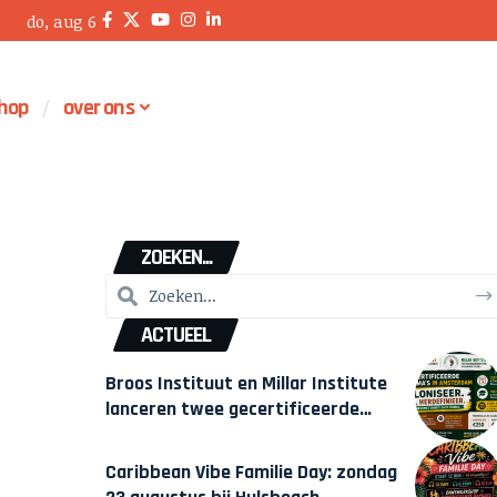
do, aug 6
hop
over ons
ZOEKEN...
ACTUEEL
Broos Instituut en Millar Institute
lanceren twee gecertificeerde
Afrocentrische opleidingen in
Amsterdam
Caribbean Vibe Familie Day: zondag