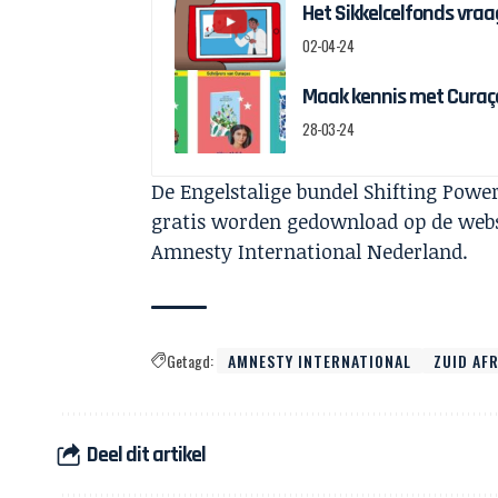
Het Sikkelcelfonds vraag
02-04-24
Maak kennis met Curaçao
28-03-24
De Engelstalige bundel Shifting Pow
gratis worden ge
download
op de webs
Amnesty International Nederland.
Getagd:
AMNESTY INTERNATIONAL
ZUID AF
Deel dit artikel