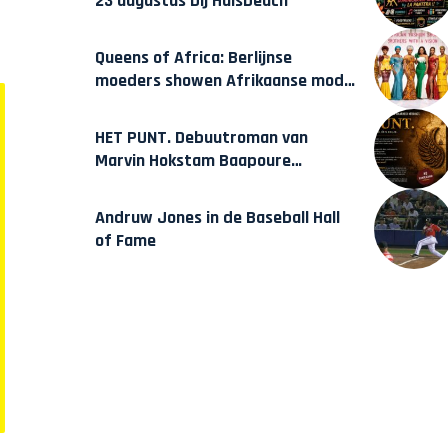
23 augustus bij Hulsbeach
Queens of Africa: Berlijnse
moeders showen Afrikaanse mode
van Karow
HET PUNT. Debuutroman van
Marvin Hokstam Baapoure
verschijnt vrijdag
Andruw Jones in de Baseball Hall
of Fame