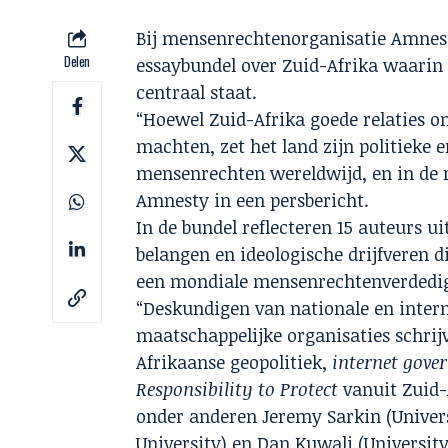
Bij mensenrechtenorganisatie Amnes
Delen
essaybundel over Zuid-Afrika waarin
centraal staat.
“Hoewel Zuid-Afrika goede relaties 
machten, zet het land zijn politieke 
mensenrechten wereldwijd, en in de r
Amnesty in een persbericht.
In de bundel reflecteren 15 auteurs ui
belangen en ideologische drijfveren d
een mondiale mensenrechtenverdedig
“Deskundigen van nationale en intern
maatschappelijke organisaties schrij
Afrikaanse geopolitiek,
internet gove
Responsibility to Protect
vanuit Zuid-
onder anderen Jeremy Sarkin (Universi
University) en Dan Kuwali (University 