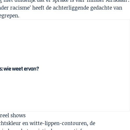
nder racisme’ heeft de achterliggende gedachte van
begrepen.
 is: wie weet ervan?
treel shows
htskleur en witte-lippen-contouren, de