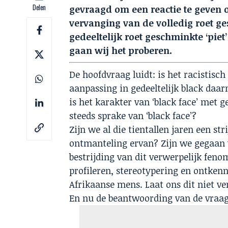
Delen
gevraagd om een reactie te geven o
vervanging van de volledig roet ges
gedeeltelijk roet geschminkte ‘piet’ 
gaan wij het proberen.
De hoofdvraag luidt: is het racistisc
aanpassing in gedeeltelijk black daa
is het karakter van ‘black face’ met g
steeds sprake van ‘black face’?
Zijn we al die tientallen jaren een s
ontmanteling ervan? Zijn we gegaan v
bestrijding van dit verwerpelijk fenom
profileren, stereotypering en ontken
Afrikaanse mens. Laat ons dit niet ve
En nu de beantwoording van de vraag