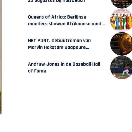
23 augustus bij Hulsbeach
Queens of Africa: Berlijnse
moeders showen Afrikaanse mode
van Karow
HET PUNT. Debuutroman van
Marvin Hokstam Baapoure
verschijnt vrijdag
Andruw Jones in de Baseball Hall
of Fame