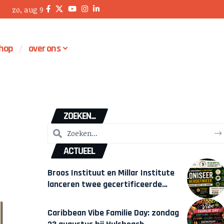
zo, aug 9
hop
over ons
ZOEKEN...
ACTUEEL
Broos Instituut en Millar Institute
lanceren twee gecertificeerde
Afrocentrische opleidingen in
Amsterdam
Caribbean Vibe Familie Day: zondag