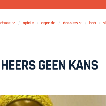
ctueel
opinie
agenda
dossiers
bob
s
 HEERS GEEN KANS