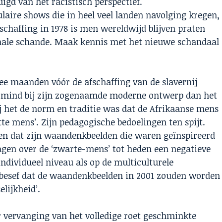
gd van het racistisch perspectief.
laire shows die in heel veel landen navolging kregen,
schaffing in 1978 is men wereldwijd blijven praten
onale schande. Maak kennis met het nieuwe schandaal
ee maanden vóór de afschaffing van de slavernij
in mind bij zijn zogenaamde moderne ontwerp dan het
j het de norm en traditie was dat de Afrikaanse mens
tte mens’. Zijn pedagogische bedoelingen ten spijt.
n dat zijn waandenkbeelden die waren geïnspireerd
agen over de ‘zwarte-mens’ tot heden een negatieve
ndividueel niveau als op de multiculturele
n besef dat de waandenkbeelden in 2001 zouden worden
lijkheid’.
r vervanging van het volledige roet geschminkte