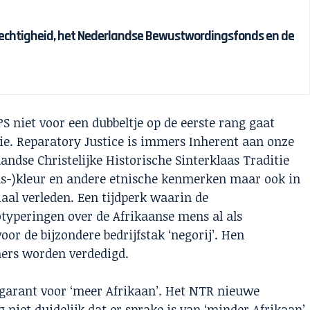
chtigheid, het Nederlandse Bewustwordingsfonds en de
S niet voor een dubbeltje op de eerste rang gaat
bie. Reparatory Justice is immers Inherent aan onze
ndse Christelijke Historische Sinterklaas Traditie
uids-)kleur en andere etnische kenmerken maar ook in
aal verleden. Een tijdperk waarin de
typeringen over de Afrikaanse mens al als
r de bijzondere bedrijfstak ‘negorij’. Hen
ers worden verdedigd.
 garant voor ‘meer Afrikaan’. Het NTR nieuwe
iet duidelijk dat er sprake is van ‘minder Afrikaan’.