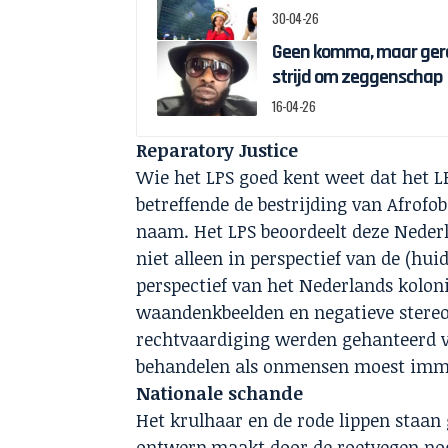
30-04-26
Geen komma, maar gere
strijd om zeggenschap
16-04-26
Reparatory Justice
Wie het LPS goed kent weet dat het LP
betreffende de bestrijding van Afrofo
naam. Het LPS beoordeelt deze Nederla
niet alleen in perspectief van de (h
perspectief van het Nederlands koloni
waandenkbeelden en negatieve stereo
rechtvaardiging werden gehanteerd voo
behandelen als onmensen moest imm
Nationale schande
Het krulhaar en de rode lippen staan
ontwerp maakt door de roetvegen nog n