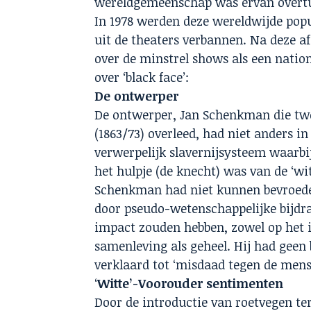
wereldgemeenschap was ervan overtui
In 1978 werden deze wereldwijde popu
uit de theaters verbannen. Na deze af
over de minstrel shows als een nati
over ‘black face’:
De ontwerper
De ontwerper,
Jan Schenkman
die tw
(1863/73) overleed, had niet anders 
verwerpelijk slavernijsysteem waarbi
het hulpje (de knecht) was van de ‘wi
Schenkman had niet kunnen bevroede
door pseudo-wetenschappelijke bijdr
impact zouden hebben, zowel op het i
samenleving als geheel. Hij had gee
verklaard tot ‘misdaad tegen de mense
‘
Witte’-Voorouder sentimenten
Door de introductie van roetvegen te