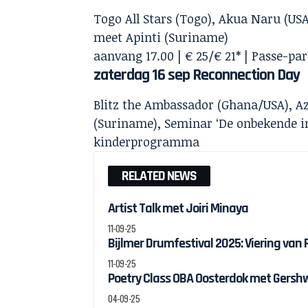
Togo All Stars (Togo), Akua Naru (USA
meet Apinti (Suriname)
aanvang 17.00 | € 25/€ 21* | Passe-par
zaterdag 16 sep Reconnection Day
Blitz the Ambassador (Ghana/USA), Az
(Suriname), Seminar ‘De onbekende i
kinderprogramma
RELATED NEWS
Artist Talk met Joiri Minaya
11-09-25
Bijlmer Drumfestival 2025: Viering van
11-09-25
Poetry Class OBA Oosterdok met Gersh
04-09-25