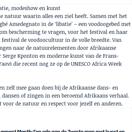
ibatie, modeshow en kunst
de natuur waarin alles een ziel heeft. Samen met het
ogbé Amedegnato in de ‘libatie’ – een voodoogebed met
om bescherming te vragen, voor het festival en haar
 festival de voodoocultuur in de volle breedte. Van
zingen naar de natuurelementen door Afrikaanse
or Serge Kponton en moderne kunst van de Frans-
 Yaovi die recent nog ze op de UNESCO Africa Week
 zelf mee gaan doen bij de Afrikaanse dans- en
dansen of zingen in een beroemd Afrikaans verhaal.
t voor de natuur en respect voor jezelf en anderen.
ievement Month: Een ode aan de Zwarte man met kunst en