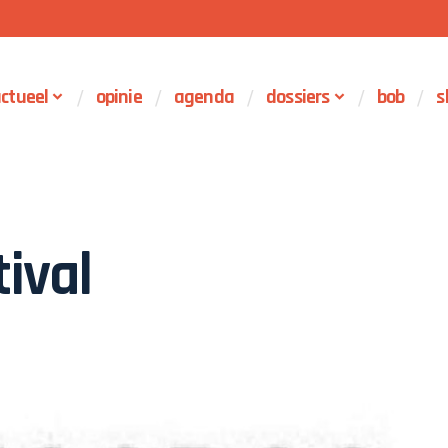
ctueel
opinie
agenda
dossiers
bob
s
ival