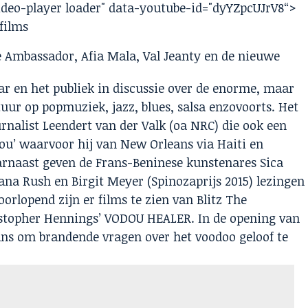
ideo-player loader" data-youtube-id="dyYZpcUJrV8
“>
films
he Ambassador, Afia Mala, Val Jeanty en de nieuwe
r en het publiek in discussie over de enorme, maar
uur op popmuziek, jazz, blues, salsa enzovoorts. Het
nalist Leendert van der Valk (oa NRC) die ook een
dou’ waarvoor hij van New Orleans via Haiti en
rnaast geven de Frans-Beninese kunstenares Sica
ana Rush en Birgit Meyer (Spinozaprijs 2015) lezingen
orlopend zijn er films te zien van Blitz The
istopher Hennings’ VODOU HEALER. In de opening van
 kans om brandende vragen over het voodoo geloof te