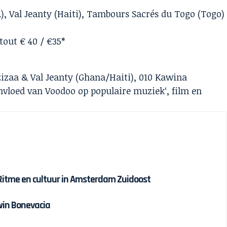
), Val Jeanty (Haiti), Tambours Sacrés du Togo (Togo)
tout € 40 / €35*
izaa & Val Jeanty (Ghana/Haiti), 010 Kawina
nvloed van Voodoo op populaire muziek‘, film en
 Ritme en cultuur in Amsterdam Zuidoost
win Bonevacia