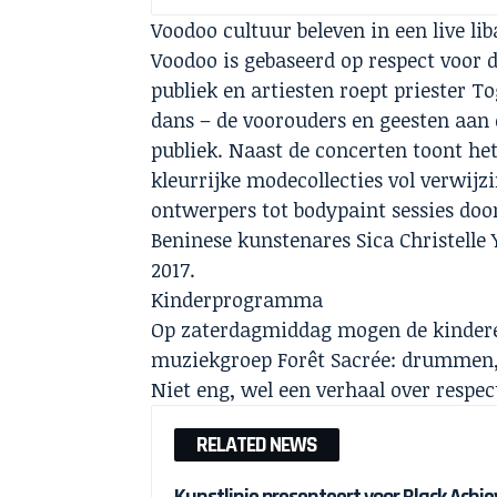
Voodoo cultuur beleven in een live l
Voodoo is gebaseerd op respect voor 
publiek en artiesten roept priester T
dans – de voorouders en geesten aan 
publiek. Naast de concerten toont het
kleurrijke modecollecties vol verwij
ontwerpers tot bodypaint sessies do
Beninese kunstenares Sica Christelle
2017.
Kinderprogramma
Op zaterdagmiddag mogen de kinderen
muziekgroep Forêt Sacrée: drummen, 
Niet eng, wel een verhaal over respec
RELATED NEWS
Kunstlinie presenteert voor Black Ach