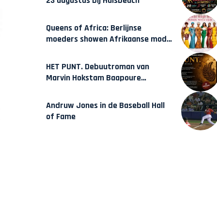
23 augustus bij Hulsbeach
Queens of Africa: Berlijnse
moeders showen Afrikaanse mode
van Karow
HET PUNT. Debuutroman van
Marvin Hokstam Baapoure
verschijnt vrijdag
Andruw Jones in de Baseball Hall
of Fame