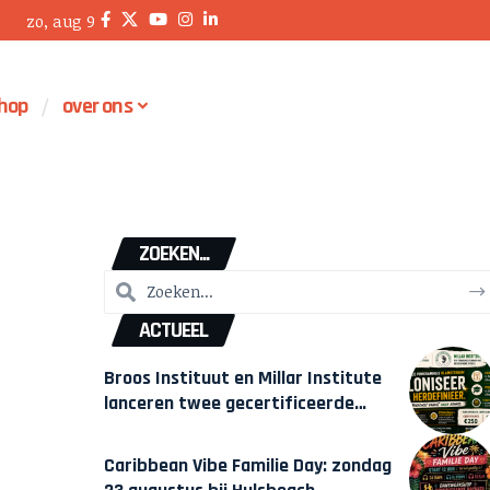
zo, aug 9
hop
over ons
ZOEKEN...
ACTUEEL
Broos Instituut en Millar Institute
lanceren twee gecertificeerde
Afrocentrische opleidingen in
Amsterdam
Caribbean Vibe Familie Day: zondag