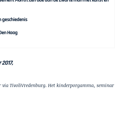
n geschiedenis
 Den Haag
 2017,
aar via TivoliVredenburg. Het kinderporgamma, seminar