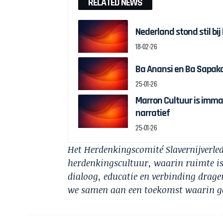
RELATED NEWS
Nederland stond stil bi
18-02-26
25-01-26
Marron Cultuur is imma
narratief
25-01-26
Het Herdenkingscomité Slavernijverled
herdenkingscultuur, waarin ruimte is
dialoog, educatie en verbinding drag
we samen aan een toekomst waarin gel