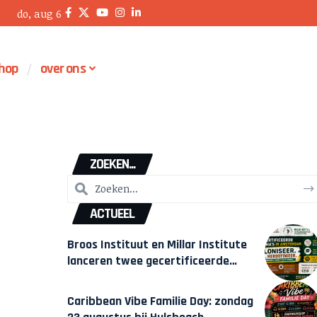
do, aug 6
hop
over ons
ZOEKEN...
ACTUEEL
Broos Instituut en Millar Institute
lanceren twee gecertificeerde
Afrocentrische opleidingen in
Amsterdam
Caribbean Vibe Familie Day: zondag