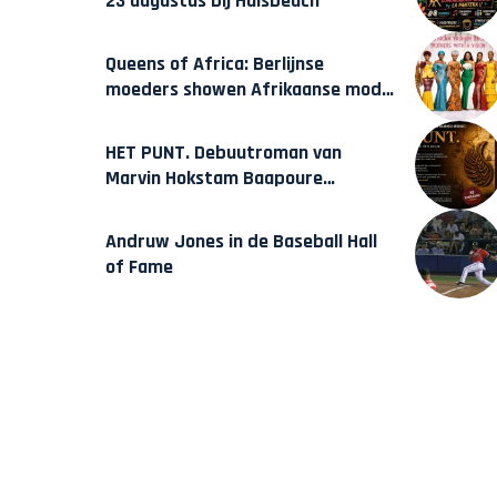
23 augustus bij Hulsbeach
Queens of Africa: Berlijnse
moeders showen Afrikaanse mode
van Karow
HET PUNT. Debuutroman van
Marvin Hokstam Baapoure
verschijnt vrijdag
Andruw Jones in de Baseball Hall
of Fame