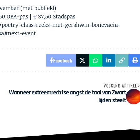
vember (met publiek!)
50 OBA-pas | € 37,50 Stadspas
a/poetry-class-reeks-met-gershwin-bonevacia-
3a#next-event
Facebook
VOLGEND ARTIKEL
Wanneer extreemrechtse angst de taal van Zwart
lijden steelt