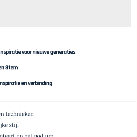
 inspiratie voor nieuwe generaties
 en Stem
inspiratie en verbinding
 en technieken
ke stijl
enteert op het podium