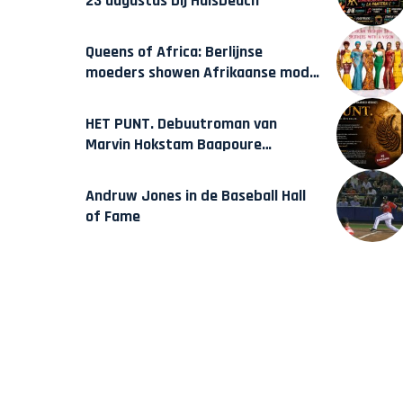
23 augustus bij Hulsbeach
Queens of Africa: Berlijnse
moeders showen Afrikaanse mode
van Karow
HET PUNT. Debuutroman van
Marvin Hokstam Baapoure
verschijnt vrijdag
Andruw Jones in de Baseball Hall
of Fame