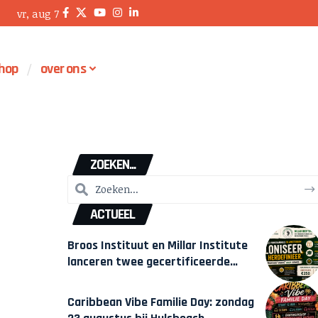
vr, aug 7
hop
over ons
ZOEKEN...
ACTUEEL
Broos Instituut en Millar Institute
lanceren twee gecertificeerde
Afrocentrische opleidingen in
Amsterdam
Caribbean Vibe Familie Day: zondag