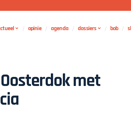
ctueel
opinie
agenda
dossiers
bob
s
 Oosterdok met
cia