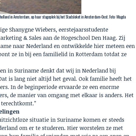
olland in Amsterdam, op haar stageplek bij het Stadsloket in Amsterdam-Oost. Foto: Magda
rige Shanygne Wiebers, eerstejaarsstudente
rketing & Sales aan de Hogeschool Den Haag. Zij
name naar Nederland en ontwikkelde hier meteen een
ont ze in bij een familielid in Rotterdam totdat ze
een in Suriname denkt dat wij in Nederland bij
t is lang niet altijd het geval. Ook familie heeft het
ers. In de beginperiode ervaarde ze een enorme
ers, de manier van omgang met elkaar is anders. Het
t terechtkomt.”
elingen
itzichtloze situatie in Suriname komen er
steeds
derland
om er te studeren. Hier worstelen ze met
an hun familie of vrienden met wie ze een open en