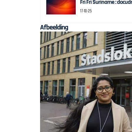
Fri Fri Suriname : docu
17-10-25
Afbeelding