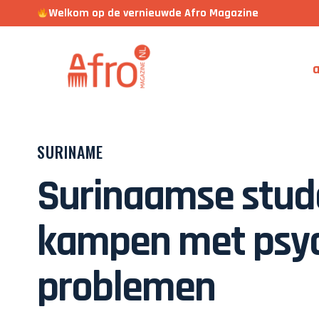
Welkom op de vernieuwde Afro Magazine
a
SURINAME
Surinaamse stud
kampen met psyc
problemen