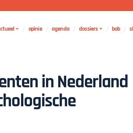
ctueel
opinie
agenda
dossiers
bob
s
enten in Nederland
hologische