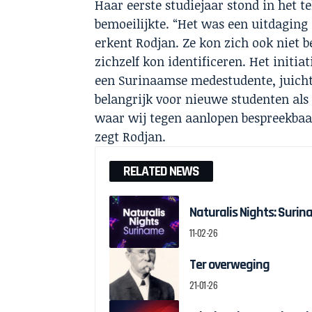
Haar eerste studiejaar stond in het 
bemoeilijkte. “Het was een uitdaging 
erkent Rodjan. Ze kon zich ook nie
zichzelf kon identificeren. Het initi
een Surinaamse medestudente, juicht 
belangrijk voor nieuwe studenten a
waar wij tegen aanlopen bespreekbaa
zegt Rodjan.
RELATED NEWS
Naturalis Nights: Suri
11-02-26
Ter overweging
21-01-26