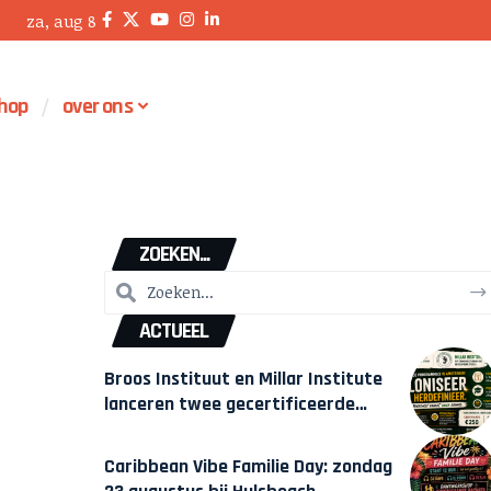
za, aug 8
hop
over ons
ZOEKEN...
ACTUEEL
Broos Instituut en Millar Institute
lanceren twee gecertificeerde
Afrocentrische opleidingen in
Amsterdam
Caribbean Vibe Familie Day: zondag