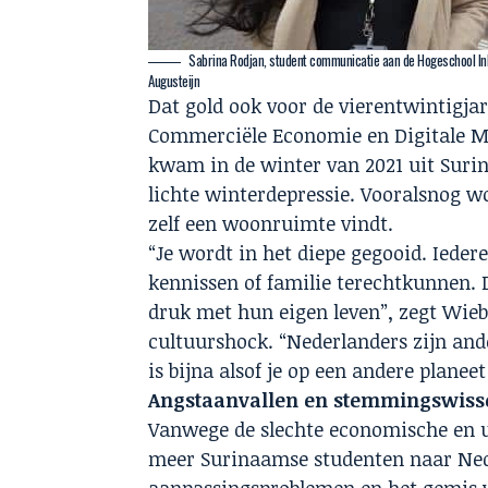
Sabrina Rodjan, student communicatie aan de Hogeschool Inh
Augusteijn
Dat gold ook voor de vierentwintigja
Commerciële Economie en Digitale Ma
kwam in de winter van 2021 uit Suri
lichte winterdepressie. Vooralsnog wo
zelf een woonruimte vindt.
“Je wordt in het diepe gegooid. Ieder
kennissen of familie terechtkunnen. Da
druk met hun eigen leven”, zegt Wieb
cultuurshock. “Nederlanders zijn and
is bijna alsof je op een andere planee
Angstaanvallen en stemmingswiss
Vanwege de slechte economische en u
meer Surinaamse studenten naar Ne
aanpassingsproblemen en het gemis v