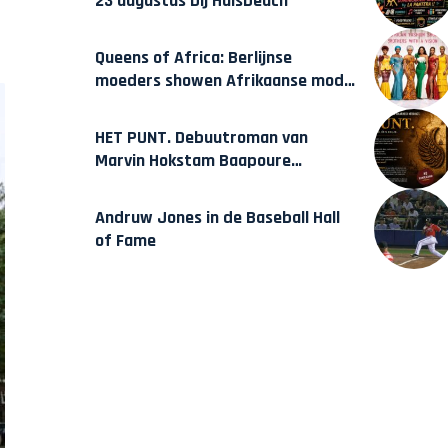
23 augustus bij Hulsbeach
Queens of Africa: Berlijnse
moeders showen Afrikaanse mode
van Karow
HET PUNT. Debuutroman van
Marvin Hokstam Baapoure
verschijnt vrijdag
Andruw Jones in de Baseball Hall
of Fame