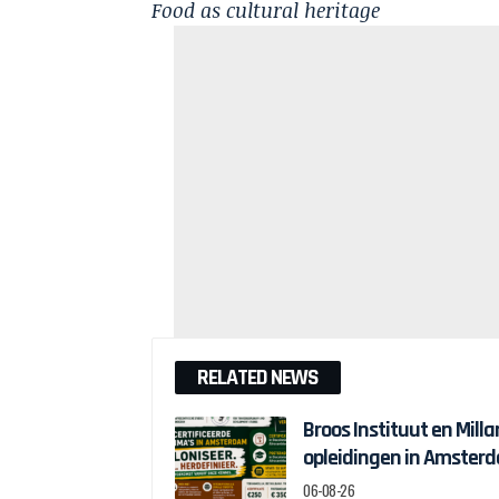
Food as cultural heritage
RELATED NEWS
Broos Instituut en Milla
opleidingen in Amster
06-08-26