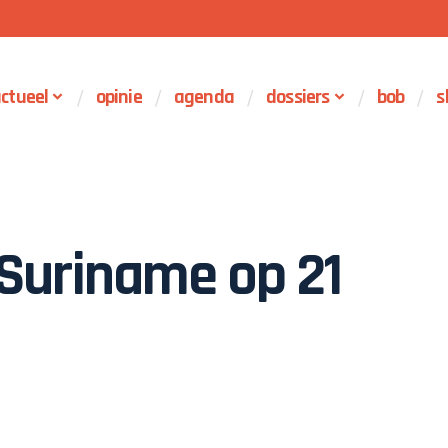
ctueel
opinie
agenda
dossiers
bob
s
 Suriname op 21