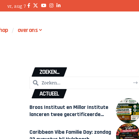
vr, aug 7
hop
over ons
ZOEKEN...
ACTUEEL
Broos Instituut en Millar Institute
lanceren twee gecertificeerde
Afrocentrische opleidingen in
Amsterdam
Caribbean Vibe Familie Day: zondag