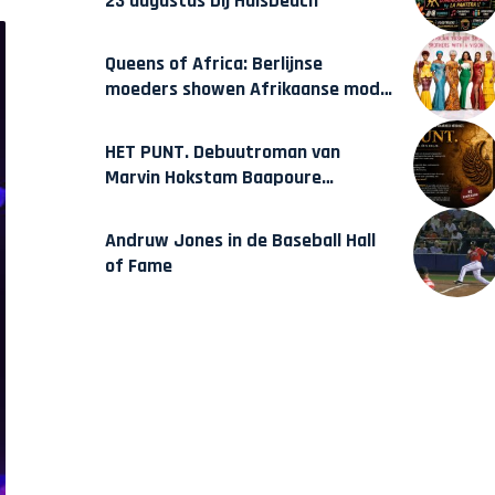
23 augustus bij Hulsbeach
Queens of Africa: Berlijnse
moeders showen Afrikaanse mode
van Karow
HET PUNT. Debuutroman van
Marvin Hokstam Baapoure
verschijnt vrijdag
Andruw Jones in de Baseball Hall
of Fame