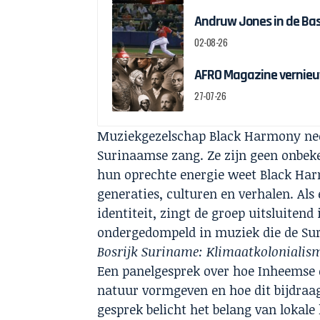
Andruw Jones in de Bas
02-08-26
AFRO Magazine vernieu
27-07-26
Muziekgezelschap Black Harmony neem
Surinaamse zang. Ze zijn geen onbe
hun oprechte energie weet Black Har
generaties, culturen en verhalen. Als
identiteit, zingt de groep uitsluiten
ondergedompeld in muziek die de Su
Bosrijk Suriname: Klimaatkolonialis
Een panelgesprek over hoe Inheems
natuur vormgeven en hoe dit bijdraa
gesprek belicht het belang van lokale