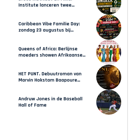
Institute lanceren twee
gecertificeerde Afrocentrische
opleidingen in Amsterdam
Caribbean Vibe Familie Day:
zondag 23 augustus bij
Hulsbeach
Queens of Africa: Berlijnse
moeders showen Afrikaanse
mode van Karow
HET PUNT. Debuutroman van
Marvin Hokstam Baapoure
verschijnt vrijdag
Andruw Jones in de Baseball
Hall of Fame