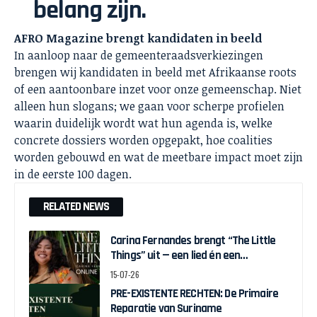
belang zijn.
AFRO Magazine brengt kandidaten in beeld
In aanloop naar de gemeenteraadsverkiezingen
brengen wij kandidaten in beeld met Afrikaanse roots
of een aantoonbare inzet voor onze gemeenschap. Niet
alleen hun slogans; we gaan voor scherpe profielen
waarin duidelijk wordt wat hun agenda is, welke
concrete dossiers worden opgepakt, hoe coalities
worden gebouwd en wat de meetbare impact moet zijn
in de eerste 100 dagen.
RELATED NEWS
Carina Fernandes brengt “The Little
Things” uit — een lied én een
interactieve game over weer in
15-07-26
beweging komen
PRE-EXISTENTE RECHTEN: De Primaire
Reparatie van Suriname