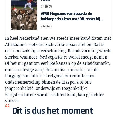
02-08-26
AFRO Magazine vernieuwde de
heldenportretten met QR-codes bij
Assin Manso
27-07-26
In heel Nederland zien we steeds meer kandidaten met
Afrikaanse roots die zich verkiesbaar stellen. Dat is
een noodzakelijke verschuiving. Beleidsvorming wordt
sterker wanneer
lived experience
wordt meegenomen.
Of het nu gaat om eerlijke kansen op de arbeidsmarkt,
om een stevige aanpak van discriminatie, om de
borging van cultureel erfgoed, om ruimte voor
ondernemerschap binnen de diaspora of om
jongerenbeleid, onderwijs en toegankelijke
zorgstructuren: wie de realiteit kent, kan gerichter
sturen.
Dit is dus het moment