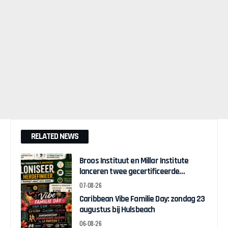
RELATED NEWS
Broos Instituut en Millar Institute
lanceren twee gecertificeerde
Afrocentrische opleidingen in
07-08-26
Amsterdam
Caribbean Vibe Familie Day: zondag 23
augustus bij Hulsbeach
06-08-26