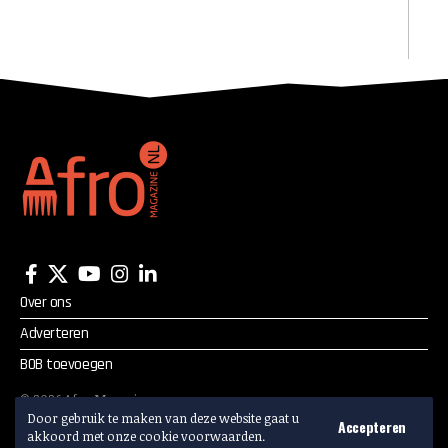
Over ons
Adverteren
BOB toevoegen
©
2026
Afro Magazine.
Alle rechten voorbehouden.
Door gebruik te maken van deze website gaat u
Accepteren
akkoord met onze cookie voorwaarden.
Adverteren? Mail:
info@afromagazine.nl