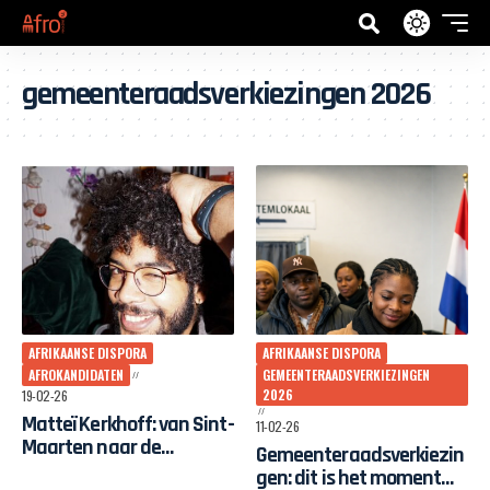
gemeenteraadsverkiezingen 2026
AFRIKAANSE DISPORA
AFRIKAANSE DISPORA
AFROKANDIDATEN
GEMEENTERAADSVERKIEZINGEN
2026
19-02-26
Matteï Kerkhoff: van Sint-
11-02-26
Maarten naar de
Gemeenteraadsverkiezin
Arnhemse politiek
gen: dit is het moment