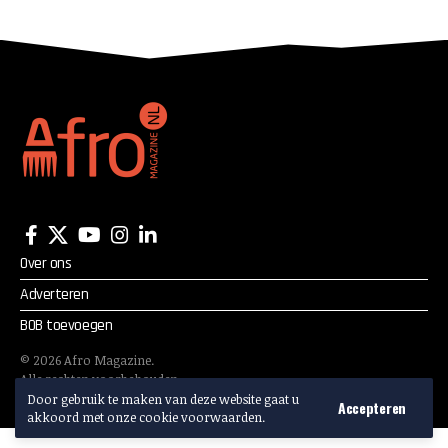
om invloed te claimen
Over ons
Adverteren
BOB toevoegen
©
2026
Afro Magazine.
Alle rechten voorbehouden.
Adverteren? Mail:
info@afromagazine.nl
Door gebruik te maken van deze website gaat u
Accepteren
akkoord met onze cookie voorwaarden.