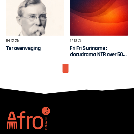
pelgrimstocht naar
Ghana
04-12-25
17-10-25
Ter overweging
Fri Fri Suriname :
docudrama NTR over 50
jaar onafhankelijkheid