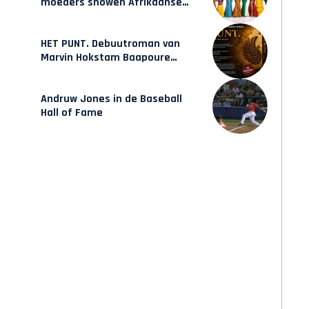
moeders showen Afrikaanse
mode van Karow
HET PUNT. Debuutroman van
Marvin Hokstam Baapoure
verschijnt vrijdag
Andruw Jones in de Baseball
Hall of Fame