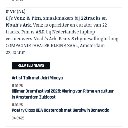
# VP
(NL)
Dj’s
Venz & Pim
, smaakmakers bij
22tracks
en
Noah’s Ark
. Venz is oprichter en curator van 22
tracks, Pim is A&R bij Nederlandse hiphop
vernieuwers Noah’s Ark. Beats &rhymesallnight long.
COMPAGNIETHEATER KLEINE ZAAL, Amsterdam
22:30 uur
RELATED NEWS
Artist Talk met Joiri Minaya
11-09-25
Bijlmer Drumfestival 2025: Viering van Ritme en cultuur
in Amsterdam Zuidoost
11-09-25
Poetry Class OBA Oosterdok met Gershwin Bonevacia
04-09-25