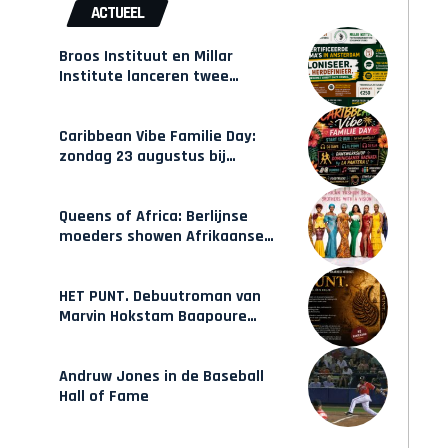
ACTUEEL
Broos Instituut en Millar
Institute lanceren twee
gecertificeerde Afrocentrische
opleidingen in Amsterdam
Caribbean Vibe Familie Day:
zondag 23 augustus bij
Hulsbeach
Queens of Africa: Berlijnse
moeders showen Afrikaanse
mode van Karow
HET PUNT. Debuutroman van
Marvin Hokstam Baapoure
verschijnt vrijdag
Andruw Jones in de Baseball
Hall of Fame