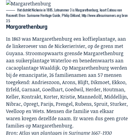
Het distrikt Nickerie in 1885, Lotnummer 3 is Margarethenburg, kaart Cateau van
Rosevelt. Bron: Suriname Heritage Guide, Philip Dikland,
http://www.allesurinamers.org
bron
3.5
Margarethenburg
In 1863 was Margarethenburg een koffieplantage, aan
de linkeroever van de Nickerierivier, op de grens met
Guyana. Stroomopwaarts grensde Margarethenburg
aan suikerplantage Waterloo en benedenwaarts aan
cacaoplantage Waaldijk. Op Margarethenburg werden
bij de emancipatie, 26 familienamen aan 57 mensen
toegekend: Andrieszoon, Arons, Blijft, Dikmoet, Ekkoo,
Erfeld, Garnaat, Goedhart, Goedwil, Herder, Houtman,
Keller, Kontrakt, Korter, Kristie, Mannedolf, Middellijn,
Nibrac, Opregt, Parijs, Prengel, Rubens, Spruit, Sturker,
Veelloop en Wets. Mensen die familie van elkaar
waren kregen dezelfde naam. Er waren dus geen grote
families op Margarethenburg.
Bron: Atlas van plantages in Suriname 1667-1930