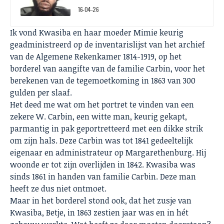
en de strijd om zeggenschap
16-04-26
Ik vond Kwasiba en haar moeder Mimie keurig
geadministreerd op de inventarislijst van het archief
van de Algemene Rekenkamer 1814-1919, op het
borderel van aangifte van de familie Carbin, voor het
berekenen van de tegemoetkoming in 1863 van 300
gulden per slaaf.
Het deed me wat om het portret te vinden van een
zekere W. Carbin, een witte man, keurig gekapt,
parmantig in pak geportretteerd met een dikke strik
om zijn hals. Deze Carbin was tot 1841 gedeeltelijk
eigenaar en administrateur op Margarethenburg. Hij
woonde er tot zijn overlijden in 1842. Kwasiba was
sinds 1861 in handen van familie Carbin. Deze man
heeft ze dus niet ontmoet.
Maar in het borderel stond ook, dat het zusje van
Kwasiba, Betje, in 1863 zestien jaar was en in hét