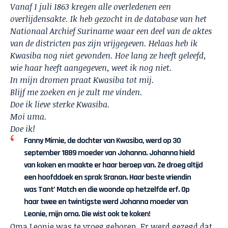
Vanaf 1 juli 1863 kregen alle overledenen een
overlijdensakte. Ik heb gezocht in de database van het
Nationaal Archief Suriname waar een deel van de aktes
van de districten pas zijn vrijgegeven. Helaas heb ik
Kwasiba nog niet gevonden. Hoe lang ze heeft geleefd,
wie haar heeft aangegeven, weet ik nog niet.
In mijn dromen praat Kwasiba tot mij.
Blijf me zoeken en je zult me vinden.
Doe ik lieve sterke Kwasiba.
Moi uma.
Doe ik!
Fanny Mimie, de dochter van Kwasiba, werd op 30
september 1889 moeder van Johanna. Johanna hield
van koken en maakte er haar beroep van. Ze droeg altijd
een hoofddoek en sprak Sranan. Haar beste vriendin
was Tant’ Match en die woonde op hetzelfde erf. Op
haar twee en twintigste werd Johanna moeder van
Leonie, mijn oma. Die wist ook te koken!
Oma Leonie was te vroeg geboren. Er werd gezegd dat