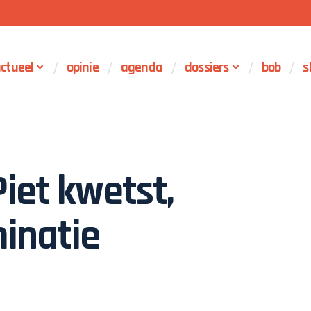
ctueel
opinie
agenda
dossiers
bob
s
iet kwetst,
minatie