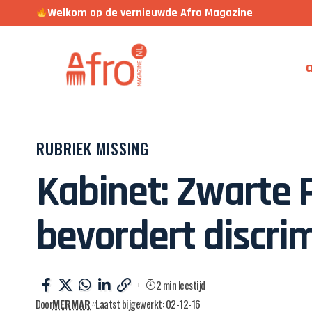
Welkom op de vernieuwde Afro Magazine
a
RUBRIEK MISSING
Kabinet: Zwarte P
bevordert discri
2 min leestijd
Door
MERMAR
Laatst bijgewerkt: 02-12-16