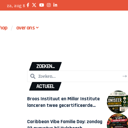
za, aug 8
hop
over ons
ZOEKEN...
ACTUEEL
Broos Instituut en Millar Institute
lanceren twee gecertificeerde
Afrocentrische opleidingen in
Amsterdam
Caribbean Vibe Familie Day: zondag