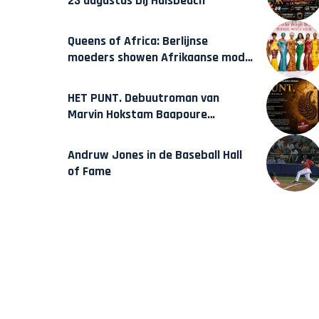
23 augustus bij Hulsbeach
Queens of Africa: Berlijnse
moeders showen Afrikaanse mode
van Karow
HET PUNT. Debuutroman van
Marvin Hokstam Baapoure
verschijnt vrijdag
Andruw Jones in de Baseball Hall
of Fame