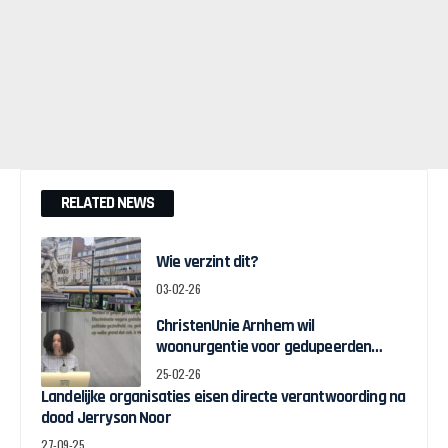
RELATED NEWS
Wie verzint dit?
03-02-26
ChristenUnie Arnhem wil
woonurgentie voor gedupeerden
toeslagenschandaal
25-02-26
Landelijke organisaties eisen directe verantwoording na
dood Jerryson Noor
27-09-25