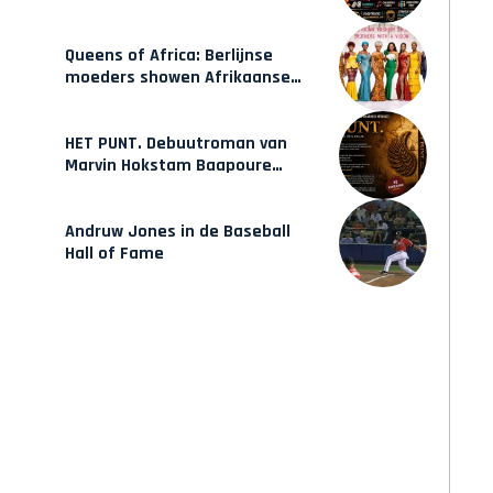
Hulsbeach
Queens of Africa: Berlijnse
moeders showen Afrikaanse
mode van Karow
HET PUNT. Debuutroman van
Marvin Hokstam Baapoure
verschijnt vrijdag
Andruw Jones in de Baseball
Hall of Fame