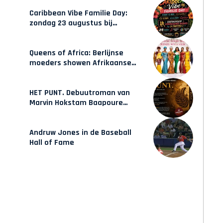
opleidingen in Amsterdam
Caribbean Vibe Familie Day:
zondag 23 augustus bij
Hulsbeach
Queens of Africa: Berlijnse
moeders showen Afrikaanse
mode van Karow
HET PUNT. Debuutroman van
Marvin Hokstam Baapoure
verschijnt vrijdag
Andruw Jones in de Baseball
Hall of Fame