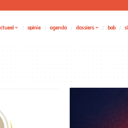
ctueel
opinie
agenda
dossiers
bob
s