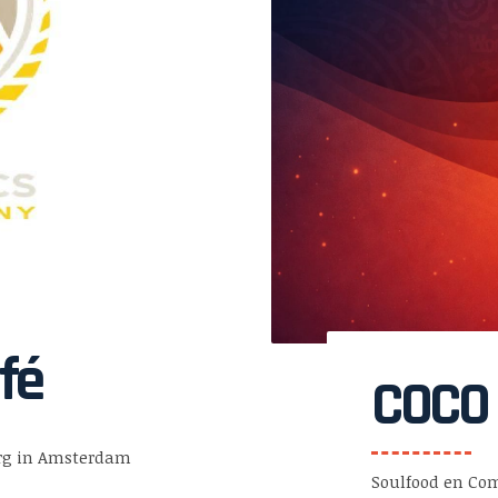
fé
COCO
erg in Amsterdam
Soulfood en Com