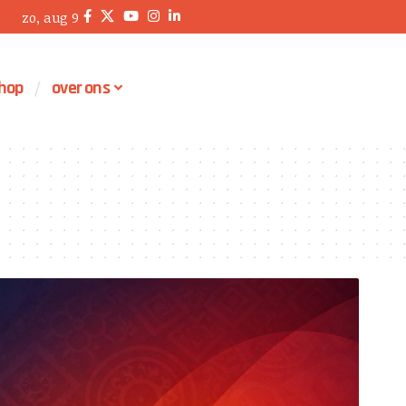
zo, aug 9
hop
over ons