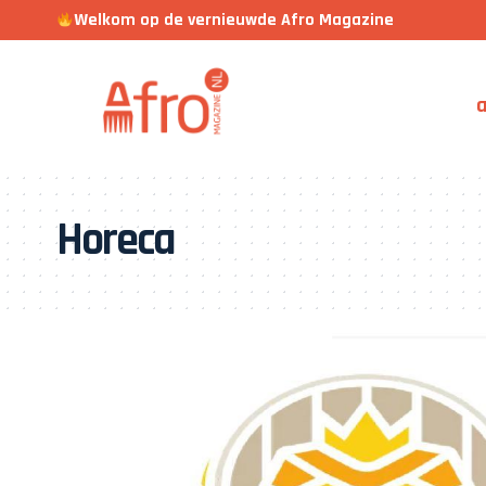
Welkom op de vernieuwde Afro Magazine
a
Horeca