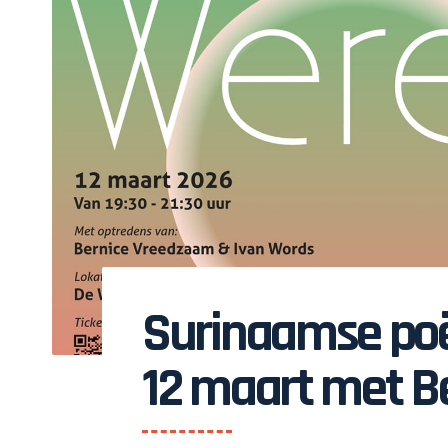
Surinaamse poë
12 maart met B
Vreedzaam en 