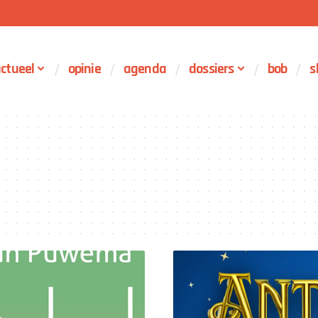
ctueel
opinie
agenda
dossiers
bob
s