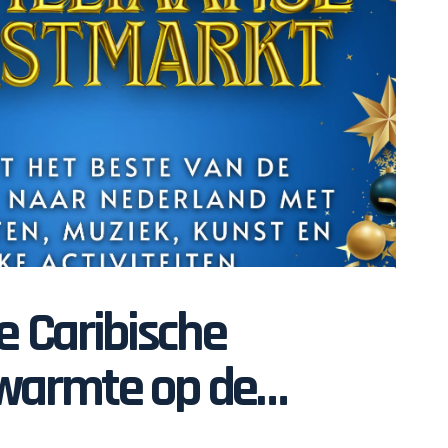
e Caribische
warmte op de
liaanse Kerstmarkt