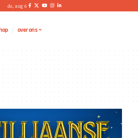
do, aug 6
hop
over ons