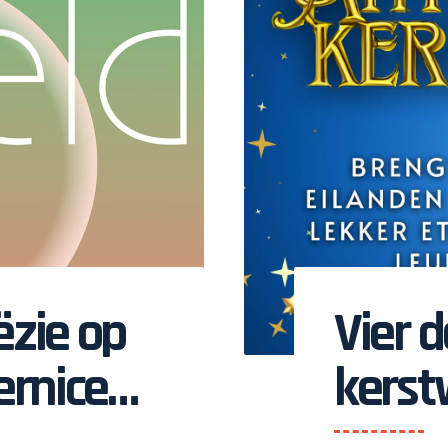
zie op
Vier d
ernice
kerst
Ivan
Antil