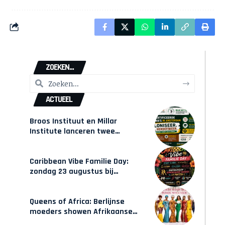
ZOEKEN...
ACTUEEL
Broos Instituut en Millar
Institute lanceren twee
gecertificeerde Afrocentrische
opleidingen in Amsterdam
Caribbean Vibe Familie Day:
zondag 23 augustus bij
Hulsbeach
Queens of Africa: Berlijnse
moeders showen Afrikaanse
mode van Karow