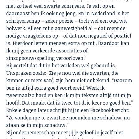
niet zo heel veel zwarte schrijvers. Je valt op en
daarnaast ben ik ook nog jong. En in Nederland is het
schrijverschap – zeker poëzie – toch wel een oud wit
bolwerk. Alleen mijn aanwezigheid al – dat roept de
nodige vraagtekens op – of dat nou negatief of positief
is. Hierdoor letten mensen extra op mij. Daardoor kan
ik mij geen verkeerde associaties of
zinsopbouw/spelling veroorloven.”
Hij vertelt dat dit in het verleden wel gebeurd is.
Uitspraken zoals: ‘Zie je nou wel die zwarten, die
kunnen er niets van’, zijn hem niet onbekend. “Daarom
ben ik altijd extra goed voorbereid. Werk ik
tweemaalzo hard en ken ik mijn teksten altijd uit mijn
hoofd. Dat maakt dat ik twee tot drie keer zo goed ben.”
Enkele dagen later schrijft hij in een Facebookbericht:
“Ze vonden me te zwart, ze noemden me schaduw, nu
staan ze in mijn schaduw.”
Bij ondernemerschap moet jij je geloof in jezelf niet