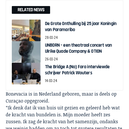
RELATED NEWS
De Grote Onthulling bij 25 jaar Koningin
van Paramaribo
28-03-24
UNBORN – een theatraal concert van
Ulrike Quade Company & OTION
26-03-24
The Bridge A (No) Fara interviewde
schrijver Patrick Wouters
14-03-24
Bonevacia is in Nederland geboren, maar is deels op
Curaçao opgegroeid.
“Ik denk dat ik van huis uit gezien en geleerd heb wat
de kracht van bundelen is. Mijn moeder heeft zes
zussen. Ik zag de kracht van het samenzijn, ondanks
we weinig hadden om zo toch tot grotere resultaten te