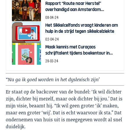
Rapport “Route naar Herstel”
overhandigd aan Amsterdam
Wethouder Touria Meliani
08-04-24
Het Sikkelcelfonds vraagt kinderen om
hulp in de strijd tegen sikkelcelziekte
02-04-24
Maak kennis met Curaçaos
schrijftalent tijdens boekentour in
april
28-03-24
“
Nu ga ik goed worden in het dyslexisch zijn’
Er staat op de backcover van de bundel: ‘Ik wil dichter
zijn, dichter bij mezelf, maar ook dichter bij jou.’ Dat is
mijn visie, beaamt hij. “Ik wil geen groter ‘ik’ maken,
maar een groter ‘wij’. Dat is echt waarvoor ik sta.” Dat
ondernemen van huis uit is meegegeven wordt al snel
duidelijk.