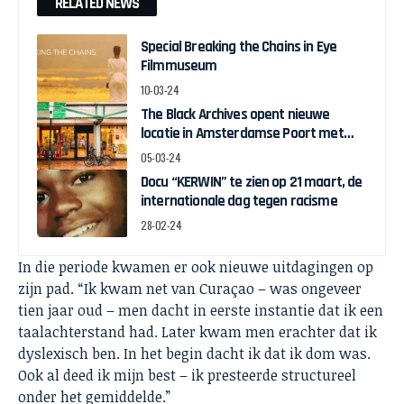
RELATED NEWS
Special Breaking the Chains in Eye
Filmmuseum
10-03-24
The Black Archives opent nieuwe
locatie in Amsterdamse Poort met
pop-up expo over Ghanese
05-03-24
onafhankelijkheid
Docu “KERWIN” te zien op 21 maart, de
internationale dag tegen racisme
28-02-24
In die periode kwamen er ook nieuwe uitdagingen op
zijn pad. “Ik kwam net van Curaçao – was ongeveer
tien jaar oud – men dacht in eerste instantie dat ik een
taalachterstand had. Later kwam men erachter dat ik
dyslexisch ben. In het begin dacht ik dat ik dom was.
Ook al deed ik mijn best – ik presteerde structureel
onder het gemiddelde.”