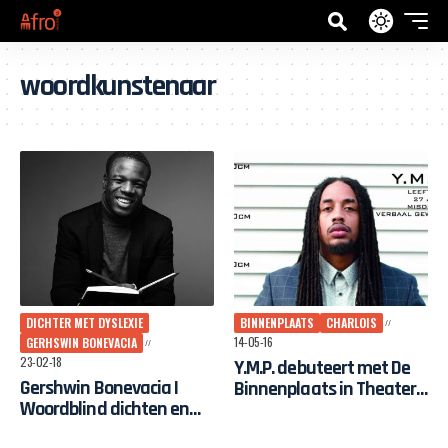
woordkunstenaar
DICHTER MET DYSLEXIE
BINNENPLAATS
CHARLOIS
14-05-16
GERHSWIN BONEVACIA
23-02-18
Y.M.P. debuteert met De
Gershwin Bonevacia I
Binnenplaats in Theater
Woordblind dichten en
Zuidplein
ondernemen