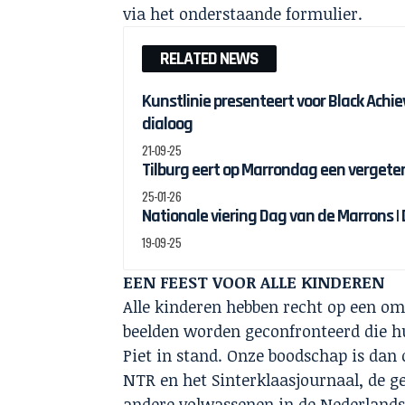
via het onderstaande formulier.
RELATED NEWS
Kunstlinie presenteert voor Black Ach
dialoog
21-09-25
Tilburg eert op Marrondag een vergete
25-01-26
Nationale viering Dag van de Marrons |
19-09-25
EEN FEEST VOOR ALLE KINDEREN
Alle kinderen hebben recht op een om
beelden worden geconfronteerd die h
Piet in stand. Onze boodschap is da
NTR en het Sinterklaasjournaal, de g
andere volwassenen in de Nederlands