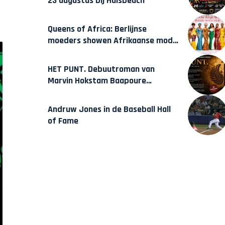
23 augustus bij Hulsbeach
Queens of Africa: Berlijnse
moeders showen Afrikaanse mode
van Karow
HET PUNT. Debuutroman van
Marvin Hokstam Baapoure
verschijnt vrijdag
Andruw Jones in de Baseball Hall
of Fame