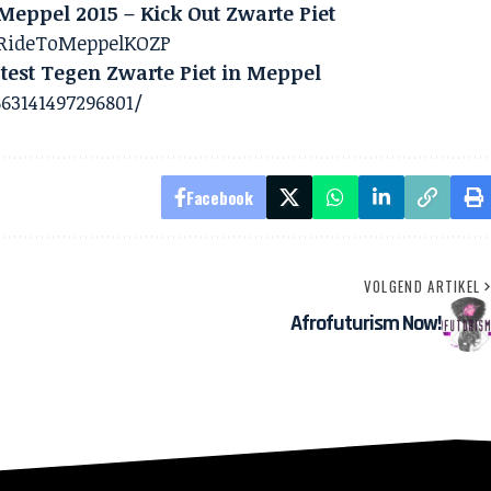
Meppel 2015 – Kick Out Zwarte Piet
mRideToMeppelKOZP
test Tegen Zwarte Piet in Meppel
63141497296801/
Facebook
VOLGEND ARTIKEL
Afrofuturism Now!