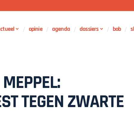
ctueel
opinie
agenda
dossiers
bob
s
 MEPPEL:
EST TEGEN ZWARTE