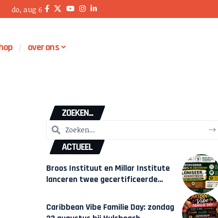
do, aug 6
hop
over ons
ZOEKEN...
ACTUEEL
Broos Instituut en Millar Institute
lanceren twee gecertificeerde
Afrocentrische opleidingen in
Amsterdam
Caribbean Vibe Familie Day: zondag