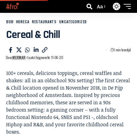
Aa
BOB
HORECA
RESTAURANTS
UNCATEGORIZED
Cereal & Chill
1 min leestijd
Door
MERMAR
Laatst bijgewerkt: 11-06-20
100+ cereals, delicious toppings, cereal waffles and
shakes: all in an oldschool 90s setting! The first Cereal
& Chill location opened in November 2018, in De Pijp
neighborhood of Amsterdam. Inspired by precious
childhood memories, these are served in a 90s
bedroom setting: a gaming corner – with a fully
functional Nintendo 64, SNES and PS1 -, oldschool
Hiphop and R&B, and your favorite childhood cereal
boxes.