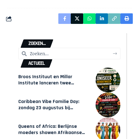
ZOEKEN...
ACTUEEL
Broos Instituut en Millar
Institute lanceren twee
gecertificeerde Afrocentrische
opleidingen in Amsterdam
Caribbean Vibe Familie Day:
zondag 23 augustus bij
Hulsbeach
Queens of Africa: Berlijnse
moeders showen Afrikaanse
mode van Karow