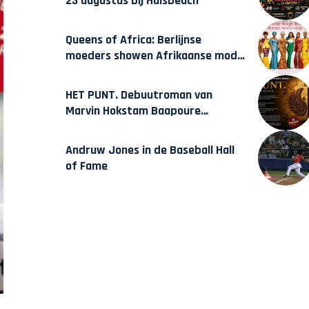
23 augustus bij Hulsbeach
Queens of Africa: Berlijnse
moeders showen Afrikaanse mode
van Karow
HET PUNT. Debuutroman van
Marvin Hokstam Baapoure
verschijnt vrijdag
Andruw Jones in de Baseball Hall
of Fame