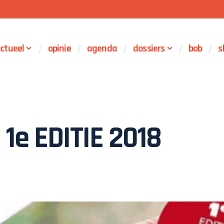
ctueel
opinie
agenda
dossiers
bob
s
 1e EDITIE 2018