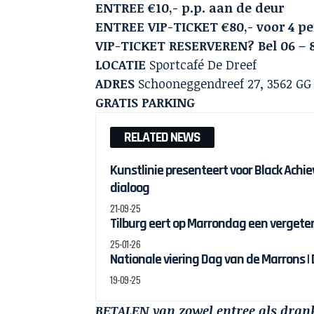
ENTREE €10,- p.p. aan de deur
ENTREE VIP-TICKET €80,- voor 4 pe
VIP-TICKET RESERVEREN? Bel 06 – 8
LOCATIE
Sportcafé De Dreef
ADRES
Schooneggendreef 27, 3562 GG
GRATIS PARKING
RELATED NEWS
Kunstlinie presenteert voor Black Ach
dialoog
21-09-25
Tilburg eert op Marrondag een vergete
25-01-26
Nationale viering Dag van de Marrons |
19-09-25
BETALEN van zowel entree als drank