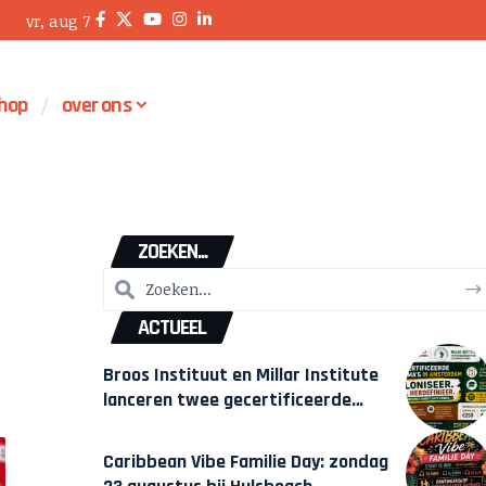
vr, aug 7
hop
over ons
ZOEKEN...
ACTUEEL
Broos Instituut en Millar Institute
lanceren twee gecertificeerde
Afrocentrische opleidingen in
Amsterdam
Caribbean Vibe Familie Day: zondag