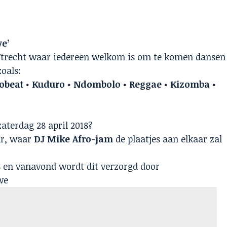
ve’
Utrecht waar iedereen welkom is om te komen dansen
zoals:
robeat • Kuduro • Ndombolo • Reggae • Kizomba •
 zaterdag 28 april 2018?
ur, waar
DJ Mike Afro-jam
de plaatjes aan elkaar zal
S en vanavond wordt dit verzorgd door
we