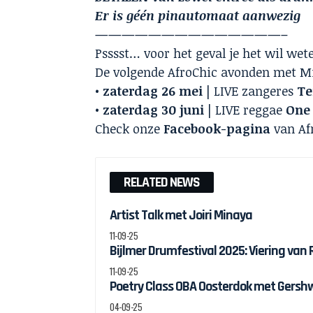
Er is géén pinautomaat aanwezig
——————————————–
Psssst… voor het geval je het wil we
De volgende AfroChic avonden met Mi
•
zaterdag 26 mei
| LIVE zangeres
Te
•
zaterdag 30 juni
| LIVE reggae
One 
Check onze
Facebook-pagina
van Afr
RELATED NEWS
Artist Talk met Joiri Minaya
11-09-25
Bijlmer Drumfestival 2025: Viering van
11-09-25
Poetry Class OBA Oosterdok met Gersh
04-09-25