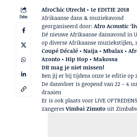
AfroChic Utrecht • 1e EDITIE 2018
Delen
Afrikaanse dans & muziekavond
georganiseerd door:
Afro Acoustic ‘li
Dé nieuwe Afrikaanse dansavond in 
op diverse Afrikaanse muziekstijlen, 
Coupé Décalé • Naija • Mbalax • Af
Azonto • Hip Hop • Makossa
Dit mag je niet missen!
Ben jij er bij tijdens onze 1e editie op
De dansvloer is geopend van 22 – 4 u
draaien
Er is ook plaats voor LIVE OPTREDEN
zangeres
Vimbai Zimuto
uit Zimbab