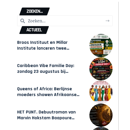
ZOEKEN...
ACTUEEL
Broos Instituut en Millar
Institute lanceren twee
gecertificeerde Afrocentrische
opleidingen in Amsterdam
Caribbean Vibe Familie Day:
zondag 23 augustus bij
Hulsbeach
Queens of Africa: Berlijnse
moeders showen Afrikaanse
mode van Karow
HET PUNT. Debuutroman van
Marvin Hokstam Baapoure
verschijnt vrijdag