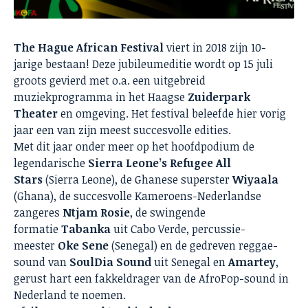
The Hague African Festival
viert in 2018 zijn 10-
jarige bestaan! Deze jubileumeditie wordt op 15 juli
groots gevierd met o.a. een uitgebreid
muziekprogramma in het Haagse
Zuiderpark
Theater
en omgeving. Het festival beleefde hier vorig
jaar een van zijn meest succesvolle edities.
Met dit jaar onder meer op het hoofdpodium de
legendarische
Sierra Leone’s Refugee All
Stars
(Sierra Leone), de Ghanese superster
Wiyaala
(Ghana), de succesvolle Kameroens-Nederlandse
zangeres
Ntjam Rosie
, de swingende
formatie
Tabanka
uit Cabo Verde, percussie-
meester
Oke Sene
(Senegal) en de gedreven reggae-
sound van
SoulDia Sound
uit Senegal en
Amartey
,
gerust hart een fakkeldrager van de AfroPop-sound in
Nederland te noemen.