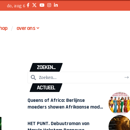
do, aug 6
hop
over ons
ZOEKEN...
ACTUEEL
Queens of Africa: Berlijnse
moeders showen Afrikaanse mode
van Karow
HET PUNT. Debuutroman van