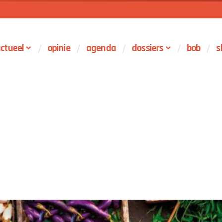
ctueel
opinie
agenda
dossiers
bob
s