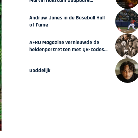
Marvin Hokstam Baapoure
verschijnt vrijdag
Andruw Jones in de Baseball Hall
of Fame
AFRO Magazine vernieuwde de
heldenportretten met QR-codes
bij Assin Manso
Goddelijk