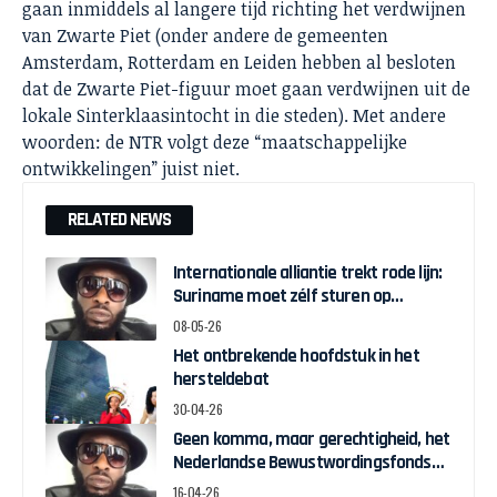
gaan inmiddels al langere tijd richting het verdwijnen
van Zwarte Piet (onder andere de gemeenten
Amsterdam, Rotterdam en Leiden hebben al besloten
dat de Zwarte Piet-figuur moet gaan verdwijnen uit de
lokale Sinterklaasintocht in die steden). Met andere
woorden: de NTR volgt deze “maatschappelijke
ontwikkelingen” juist niet.
RELATED NEWS
Internationale alliantie trekt rode lijn:
Suriname moet zélf sturen op
herstelgelden
08-05-26
Het ontbrekende hoofdstuk in het
hersteldebat
30-04-26
Geen komma, maar gerechtigheid, het
Nederlandse Bewustwordingsfonds
en de strijd om zeggenschap
16-04-26