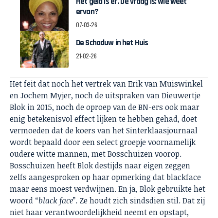
Het geld is er. De vraag is: wie weet
ervan?
07-03-26
De Schaduw in het Huis
21-02-26
Het feit dat noch het vertrek van Erik van Muiswinkel
en Jochem Myjer, noch de uitspraken van Dieuwertje
Blok in 2015, noch de oproep van de BN-ers ook maar
enig betekenisvol effect lijken te hebben gehad, doet
vermoeden dat de koers van het Sinterklaasjournaal
wordt bepaald door een select groepje voornamelijk
oudere witte mannen, met Bosschuizen voorop.
Bosschuizen heeft Blok destijds naar eigen zeggen
zelfs aangesproken op haar opmerking dat blackface
maar eens moest verdwijnen. En ja, Blok gebruikte het
woord “
black face
”. Ze houdt zich sindsdien stil. Dat zij
niet haar verantwoordelijkheid neemt en opstapt,