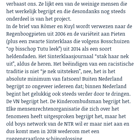
verbaast ons. Ze lijkt een van de weinige mensen die
het werkelijk begrijpt en die desondanks nog steeds
onderdeel is van het project.
In de brief van Römer en Kuyl wordt verwezen naar de
Regenboogpieten uit 2006 en de variëteit aan Pieten
(plus een zwarte Sinterklaas die volgens Bosschuizen
“op bisschop Tutu leek”) uit 2014 als een soort
heldendaden. Het Sinterklaasjournaal “stak haar nek
uit”, aldus de heren. Het beëindigen van een racistische
traditie is niet “je nek uitsteken”, nee, het is het
absolute minimum van fatsoen! Buiten Nederland
begrijpt zo ongeveer iedereen dat; binnen Nederland
begint het gelukkig ook steeds verder door te dringen.
De VN begrijpt het. De Kinderombudsman begrijpt het.
Elke mensenrechtenorganisatie die zich over het
fenomeen heeft uitgesproken begrijpt het, maar het
old boys network van de NTR wil er maar niet aan en
dus komt men in 2018 wederom met een
ruggengraatloze schijnoplossing.