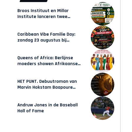
Broos Instituut en Millar
Institute lanceren twee
gecertificeerde Afrocentrische
opleidingen in Amsterdam
Caribbean Vibe Familie Day:
zondag 23 augustus bij
Hulsbeach
Queens of Africa: Berlijnse
moeders showen Afrikaanse
mode van Karow
HET PUNT. Debuutroman van
Marvin Hokstam Baapoure
verschijnt vrijdag
Andruw Jones in de Baseball
Hall of Fame