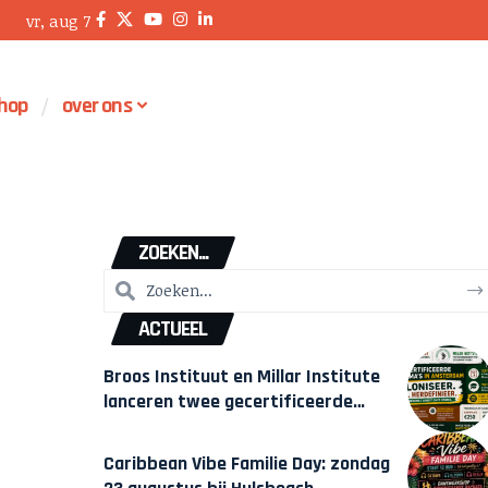
vr, aug 7
hop
over ons
ZOEKEN...
ACTUEEL
Broos Instituut en Millar Institute
lanceren twee gecertificeerde
Afrocentrische opleidingen in
Amsterdam
Caribbean Vibe Familie Day: zondag