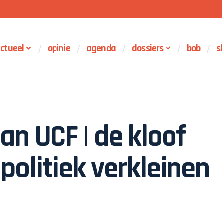
ctueel
opinie
agenda
dossiers
bob
s
an UCF | de kloof
politiek verkleinen