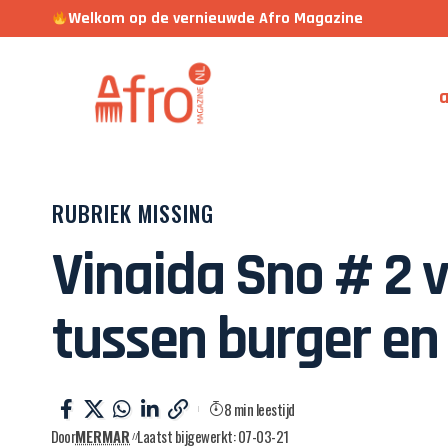
Welkom op de vernieuwde Afro Magazine
a
RUBRIEK MISSING
Vinaida Sno # 2 v
tussen burger en 
8 min leestijd
Door
MERMAR
Laatst bijgewerkt: 07-03-21