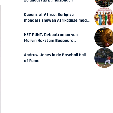
23 augustus bij Hulsbeach
Queens of Africa: Berlijnse
moeders showen Afrikaanse mode
van Karow
HET PUNT. Debuutroman van
Marvin Hokstam Baapoure
verschijnt vrijdag
Andruw Jones in de Baseball Hall
of Fame