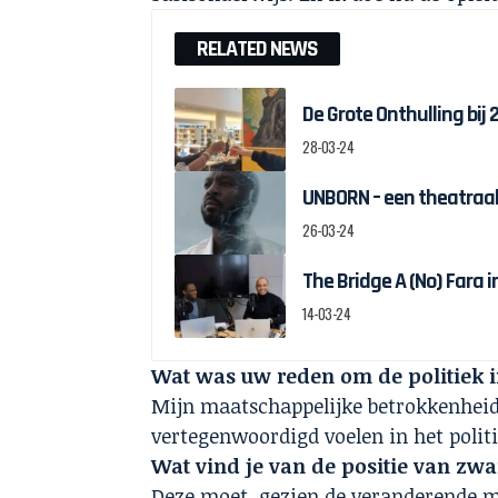
RELATED NEWS
De Grote Onthulling bij
28-03-24
UNBORN – een theatraal
26-03-24
The Bridge A (No) Fara 
14-03-24
Wat was uw reden om de politiek i
Mijn maatschappelijke betrokkenheid
vertegenwoordigd voelen in het poli
Wat vind je van de positie van zw
Deze moet, gezien de veranderende ma