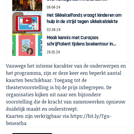
Wethouder Touria Meliani
08-04-24
Het Sikkelcelfonds vraagt kinderen om
hulp in de strijd tegen sikkelcelziekte
02-04-24
Maak kennis met Curaçaos
schrijftalent tijdens boekentour in
april
28-03-24
Vanwege het intieme karakter van de onderwerpen en
het programma, zijn er deze keer een beperkt aantal
kaarten beschikbaar. Toegang tot de
theatervoorstelling is bij de prijs inbegrepen. De
organisaties kijken uit naar een bijzondere
voorstelling die de kracht van samenwerken opnieuw
duidelijk maakt en onderstreept.
Kaarten zijn verkrijgbaar via https://bit.ly/Tgu-
beneatha