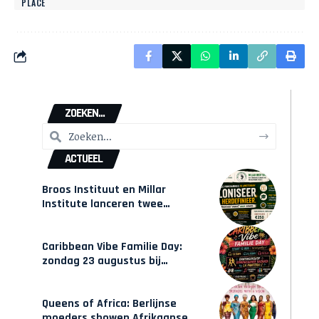
PLACE
ZOEKEN...
ACTUEEL
Broos Instituut en Millar
Institute lanceren twee
gecertificeerde Afrocentrische
opleidingen in Amsterdam
Caribbean Vibe Familie Day:
zondag 23 augustus bij
Hulsbeach
Queens of Africa: Berlijnse
moeders showen Afrikaanse