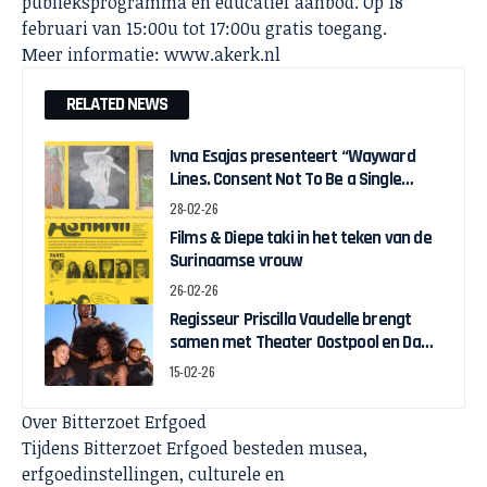
publieksprogramma en educatief aanbod. Op 18
februari van 15:00u tot 17:00u gratis toegang.
Meer informatie: www.akerk.nl
RELATED NEWS
Ivna Esajas presenteert “Wayward
Lines. Consent Not To Be a Single
Being” in Stedelijk Museum
28-02-26
Amsterdam
Films & Diepe taki in het teken van de
Surinaamse vrouw
26-02-26
Regisseur Priscilla Vaudelle brengt
samen met Theater Oostpool en Dawn
Collective BLACK JOY naar het theater
15-02-26
Over Bitterzoet Erfgoed
Tijdens Bitterzoet Erfgoed besteden musea,
erfgoedinstellingen, culturele en