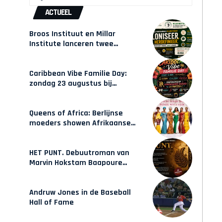
ACTUEEL
Broos Instituut en Millar
Institute lanceren twee
gecertificeerde Afrocentrische
opleidingen in Amsterdam
Caribbean Vibe Familie Day:
zondag 23 augustus bij
Hulsbeach
Queens of Africa: Berlijnse
moeders showen Afrikaanse
mode van Karow
HET PUNT. Debuutroman van
Marvin Hokstam Baapoure
verschijnt vrijdag
Andruw Jones in de Baseball
Hall of Fame