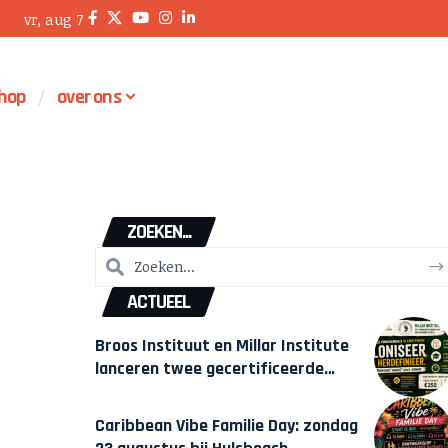
vr, aug 7
hop
over ons
ZOEKEN...
ACTUEEL
Broos Instituut en Millar Institute
lanceren twee gecertificeerde
Afrocentrische opleidingen in
Amsterdam
Caribbean Vibe Familie Day: zondag