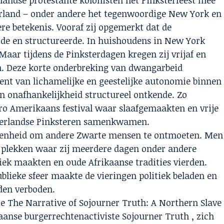
land – onder andere het tegenwoordige New York en
re betekenis. Vooraf zij opgemerkt dat de
erde en structureerde. In huishoudens in New York
aar tijdens de Pinksterdagen kregen zij vrijaf en
n. Deze korte onderbreking van dwangarbeid
nt van lichamelijke en geestelijke autonomie binnen
en onafhankelijkheid structureel ontkende. Zo
fro Amerikaans festival waar slaafgemaakten en vrije
ederlandse Pinksteren samenkwamen.
egenheid om andere Zwarte mensen te ontmoeten. Men
r plekken waar zij meerdere dagen onder andere
ek maakten en oude Afrikaanse tradities vierden.
blieke sfeer maakte de vieringen politiek beladen en
den verboden.
e The Narrative of Sojourner Truth: A Northern Slave
anse burgerrechtenactiviste Sojourner Truth , zich