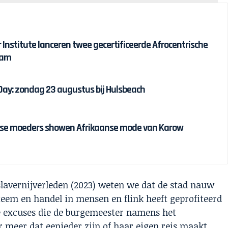
r Institute lanceren twee gecertificeerde Afrocentrische
dam
 Day: zondag 23 augustus bij Hulsbeach
ijnse moeders showen Afrikaanse mode van Karow
slavernijverleden (2023) weten we dat de stad nauw
eem en handel in mensen en flink heeft geprofiteerd
e excuses die de burgemeester namens het
er meer dat eenieder zijn of haar eigen reis maakt