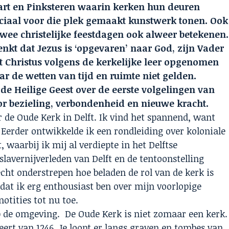
art en Pinksteren waarin kerken hun deuren
ciaal voor die plek gemaakt kunstwerk tonen. Ook
wee christelijke feestdagen ook alweer betekenen.
kt dat Jezus is ‘opgevaren’ naar God, zijn Vader
 Christus volgens de kerkelijke leer opgenomen
ar de wetten van tijd en ruimte niet gelden.
 de Heilige Geest over de eerste volgelingen van
or bezieling, verbondenheid en nieuwe kracht.
 de Oude Kerk in Delft. Ik vind het spannend, want
 Eerder ontwikkelde ik een rondleiding over koloniale
waarbij ik mij al verdiepte in het Delftse
slavernijverleden van Delft en de tentoonstelling
cht onderstrepen hoe beladen de rol van de kerk is
dat ik erg enthousiast ben over mijn voorlopige
otities tot nu toe.
op de omgeving. De Oude Kerk is niet zomaar een kerk.
teert van 1246. Je loopt er langs graven en tombes van