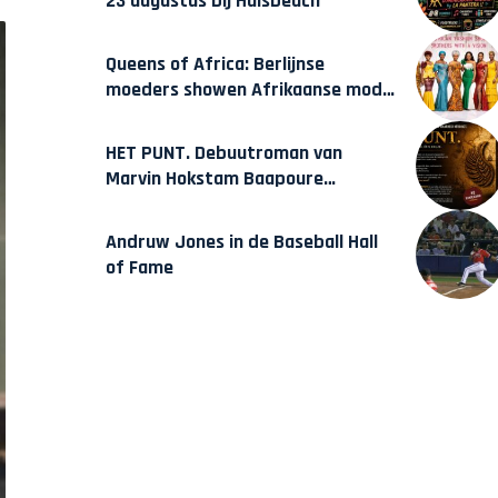
23 augustus bij Hulsbeach
Queens of Africa: Berlijnse
moeders showen Afrikaanse mode
van Karow
HET PUNT. Debuutroman van
Marvin Hokstam Baapoure
verschijnt vrijdag
Andruw Jones in de Baseball Hall
of Fame