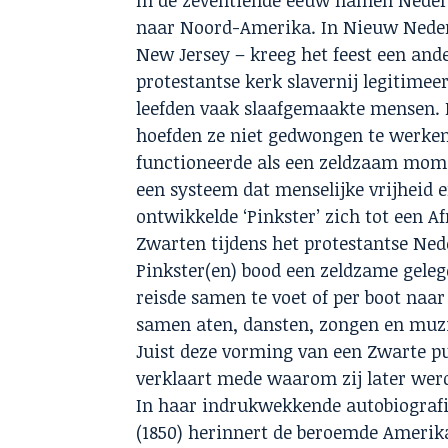
naar Noord-Amerika. In Nieuw Neder
New Jersey – kreeg het feest een ande
protestantse kerk slavernij legitime
leefden vaak slaafgemaakte mensen. M
hoefden ze niet gedwongen te werke
functioneerde als een zeldzaam mome
een systeem dat menselijke vrijheid 
ontwikkelde ‘Pinkster’ zich tot een A
Zwarten tijdens het protestantse N
Pinkster(en) bood een zeldzame gel
reisde samen te voet of per boot naa
samen aten, dansten, zongen en muzi
Juist deze vorming van een Zwarte pu
verklaart mede waarom zij later wer
In haar indrukwekkende autobiografi
(1850) herinnert de beroemde Amerika