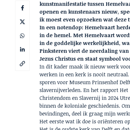
kunstmanifestatie tussen Hemelva
openen en kunstenaars nieuw, spe
ik moest even opzoeken wat deze t
In een notendop: Hemelvaart herden
in de hemel. Met Hemelvaart wordt
in de goddelijke werkelijkheid, wa
Pinksteren viert de neerdaling van
Jezus Christus en staat symbool vo
In dit kader maak ik nieuw werk voor
werken in een kerk is nooit neutraal.
sporen voor Museum Prinsenhof Delft, 
slavernijverleden. En het rapport Het 
Christendom en Slavernij in 2024 Utre
binnen de koloniale geschiedenis. Om
bevindingen, deel ik graag mijn werkn
Het eerste wat ik doe is oriënteren 
Het is de oudste kerk van Delft en da