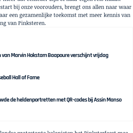
gestart bij onze voorouders, brengt ons allen naar waar
naar een gezamenlijke toekomst met meer kennis van
ing van Pinksteren.
van Marvin Hokstam Baapoure verschijnt vrijdag
eball Hall of Fame
wde de heldenportretten met QR-codes bij Assin Manso
andse protestante kolonisten het Pinksterfeest mee