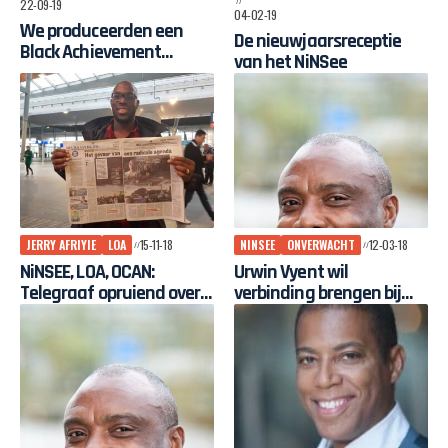
22-09-19
04-02-19
We produceerden een
De nieuwjaarsreceptie
Black Achievement
van het NiNSee
Magazine
JERRY AFRIYIE
LOA
15-11-18
NINSEE
ONVERWACHT
12-03-18
NiNSEE, LOA, OCAN:
Urwin Vyent wil
Telegraaf opruiend over
verbinding brengen bij
Mitchell Esajas en Jerry
het NiNSee
Afriyie