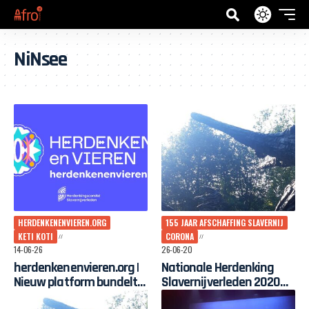
NiNsee
HERDENKENENVIEREN.ORG
155 JAAR AFSCHAFFING SLAVERNIJ
KETI KOTI
CORONA
14-06-26
26-06-20
herdenkenenvieren.org |
Nationale Herdenking
Nieuw platform bundelt
Slavernijverleden 2020
herdenkingen en
zonder publiek