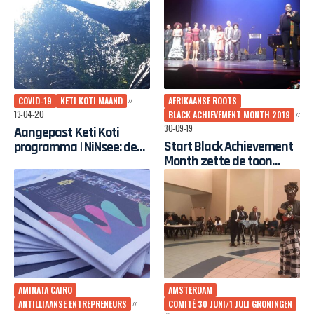
vieringen rond
slavernijverleden
COVID-19
KETI KOTI MAAND
AFRIKAANSE ROOTS
13-04-20
BLACK ACHIEVEMENT MONTH 2019
30-09-19
Aangepast Keti Koti
Start Black Achievement
programma | NiNsee: deze
Month zette de toon
periode kenmerkt zich
hoog zondagavond
ook door saamhorigheid
AMINATA CAIRO
AMSTERDAM
ANTILLIAANSE ENTREPRENEURS
COMITÉ 30 JUNI/1 JULI GRONINGEN