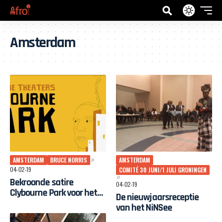
Amsterdam
AMSTERDAM
BRUCE NORRIS
AMSTERDAM
04-02-19
COMITÉ 30 JUNI/1 JULI GRONINGEN
Bekroonde satire
04-02-19
Clybourne Park voor het
De nieuwjaarsreceptie
eerst te zien in Nederland
van het NiNSee