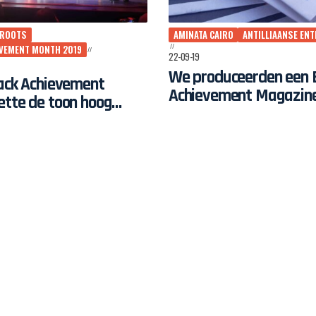
 ROOTS
AMINATA CAIRO
ANTILLIAANSE EN
EVEMENT MONTH 2019
22-09-19
We produceerden een 
lack Achievement
Achievement Magazin
ette de toon hoog
avond