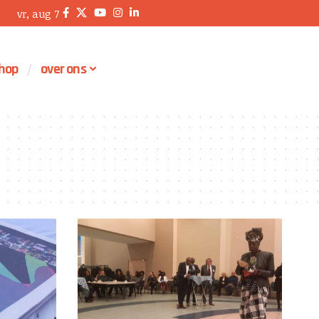
vr, aug 7
hop
over ons