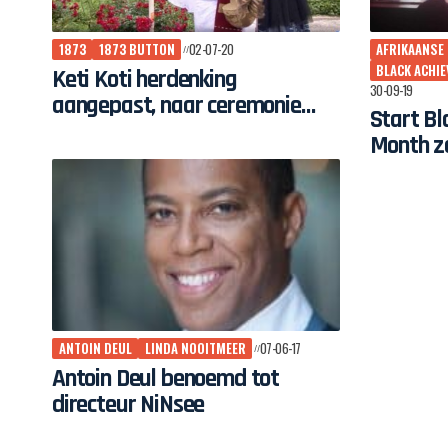
1873
1873 BUTTON
02-07-20
AFRIKAANSE
BLACK ACHI
Keti Koti herdenking
30-09-19
aangepast, naar ceremonie
Start B
met gepaste toon
Month z
zondag
ANTOIN DEUL
LINDA NOOITMEER
07-06-17
Antoin Deul benoemd tot
directeur NiNsee