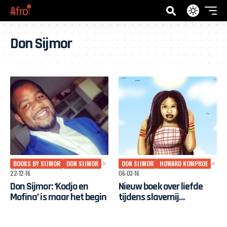
Don Sijmor
BOOKS BY SIJMOR
DON SIJMOR
DON SIJMOR
HOWARD KOMPROE
22-12-16
06-03-16
Don Sijmor: ‘Kodjo en
Nieuw boek over liefde
Mofina’ is maar het begin
tijdens slavernij
opgedragen aan
heldhaftige Bijlmenaar