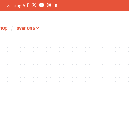
zo, aug 9
hop
over ons