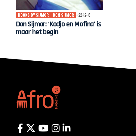
BOOKS BY SIJMOR
DON SIJMOR
22-12-16
Don Sijmor: ‘Kodjo en Mofina’ is
maar het begin