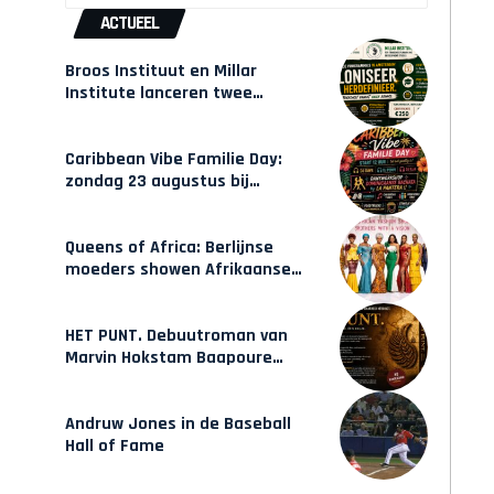
ACTUEEL
Broos Instituut en Millar
Institute lanceren twee
gecertificeerde Afrocentrische
opleidingen in Amsterdam
Caribbean Vibe Familie Day:
zondag 23 augustus bij
Hulsbeach
Queens of Africa: Berlijnse
moeders showen Afrikaanse
mode van Karow
HET PUNT. Debuutroman van
Marvin Hokstam Baapoure
verschijnt vrijdag
Andruw Jones in de Baseball
Hall of Fame