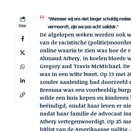
“Wanneer wij ons niet langer schuldig mak
Delen
vermoordt, zijn we pas echt solidair.”
De afgelopen weken werden ook w
van de racistische (politie)moorde
online waarin te zien was hoe de v
Ahmaud Arbery, in koelen bloede 
Gregory and Travis McMichael. De 
was in een witte buurt. Op 13 mei 
zonder aanleiding had doorzeefd met
Breonna was een voorbeeldig burg
wilde een huis kopen en kinderen 
beëindigd, omdat haar leven er ni
nadat haar familie de advocaat in
Arbery vertegenwoordigt. Op 25 me
hitlist van de Amerikaanse politie,