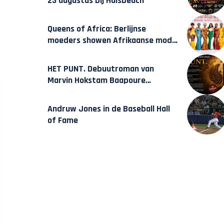
23 augustus bij Hulsbeach
Queens of Africa: Berlijnse
moeders showen Afrikaanse mode
van Karow
HET PUNT. Debuutroman van
Marvin Hokstam Baapoure
verschijnt vrijdag
Andruw Jones in de Baseball Hall
of Fame