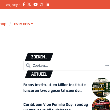
zo, aug 9
hop
over ons
ZOEKEN...
ACTUEEL
Broos Instituut en Millar Institute
lanceren twee gecertificeerde
Afrocentrische opleidingen in
Amsterdam
Caribbean Vibe Familie Day: zondag