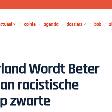
ctueel
opinie
agenda
dossiers
bob
s
land Wordt Beter
an racistische
op zwarte