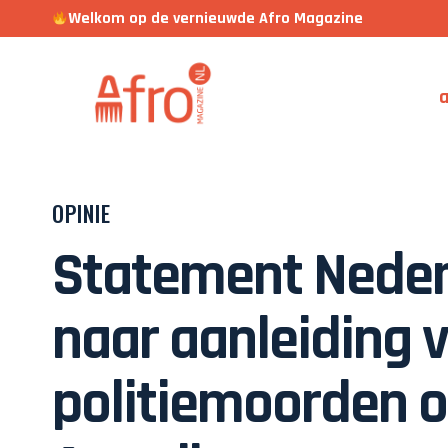
Welkom op de vernieuwde Afro Magazine
a
OPINIE
Statement Neder
naar aanleiding v
politiemoorden 