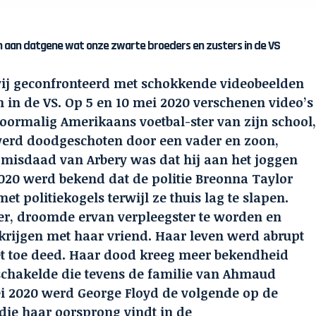
en aan datgene wat onze zwarte broeders en zusters in de VS
ij geconfronteerd met schokkende videobeelden
n in de VS. Op 5 en 10 mei 2020 verschenen video’s
oormalig Amerikaans voetbal-ster van zijn school
werd doodgeschoten door een vader en zoon,
misdaad van Arbery was dat hij aan het joggen
2020 werd bekend dat de politie Breonna Taylor
 politiekogels terwijl ze thuis lag te slapen.
er, droomde ervan verpleegster te worden en
krijgen met haar vriend. Haar leven werd abrupt
et toe deed. Haar dood kreeg meer bekendheid
schakelde die tevens de familie van Ahmaud
i 2020 werd George Floyd de volgende op de
 die haar oorsprong vindt in de