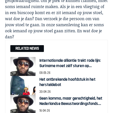
gelijkwaardigheid. Om je plek te kunnen claimen, moet
soms iemand ruimte maken. Als je in een vliegtuig of
in een bioscoop komt en er zit iemand op jouw stoel,
wat doe je dan? Dan verzoek je die persoon om van
jouw stoel te gaan. In onze samenleving kan er soms
ook iemand op jouw stoel gaan zitten. En wat doe je
dan?
RELATED NEWS
Internationale alliantie trekt rode lijn:
Suriname moet zélf sturen op
herstelgelden
08-05-26
Het ontbrekende hoofdstuk in het
hersteldebat
30-04-26
Geen komma, maar gerechtigheid, het
Nederlandse Bewustwordingsfonds
en de strijd om zeggenschap
16-04-26