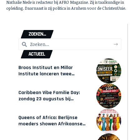
Nathalie Nede is redacteur bij AFRO Magazine. Zij is taalkundige in
opleiding. Daarnaast is zij politica in Arnhem voor de ChristenUnie.
ZOEKEN...
ACTUEEL
Broos Instituut en Millar
Institute lanceren twee
gecertificeerde Afrocentrische
opleidingen in Amsterdam
Caribbean Vibe Familie Day:
zondag 23 augustus bij
Hulsbeach
Queens of Africa: Berlijnse
moeders showen Afrikaanse
mode van Karow