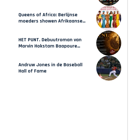
Hulsbeach
Queens of Africa: Berlijnse
moeders showen Afrikaanse
mode van Karow
HET PUNT. Debuutroman van
Marvin Hokstam Baapoure
verschijnt vrijdag
Andruw Jones in de Baseball
Hall of Fame