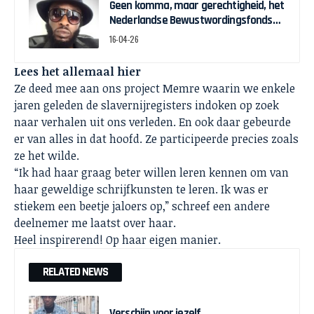
Geen komma, maar gerechtigheid, het
Nederlandse Bewustwordingsfonds
en de strijd om zeggenschap
16-04-26
Lees het allemaal
hier
Ze deed mee aan ons project Memre waarin we enkele
jaren geleden de slavernijregisters indoken op zoek
naar verhalen uit ons verleden. En ook daar gebeurde
er van alles in dat hoofd. Ze participeerde precies zoals
ze het wilde.
“Ik had haar graag beter willen leren kennen om van
haar geweldige schrijfkunsten te leren. Ik was er
stiekem een beetje jaloers op,” schreef een andere
deelnemer me laatst over haar.
Heel inspirerend! Op haar eigen manier.
RELATED NEWS
Verschijn voor jezelf