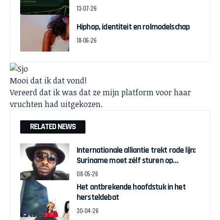
13-07-26
Hiphop, identiteit en rolmodelschap
18-06-26
Mooi dat ik dat vond!
Vereerd dat ik was dat ze mijn platform voor haar
vruchten had uitgekozen.
RELATED NEWS
Internationale alliantie trekt rode lijn:
Suriname moet zélf sturen op
herstelgelden
08-05-26
Het ontbrekende hoofdstuk in het
hersteldebat
30-04-26