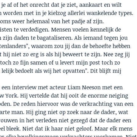
e af of het onrecht dat je ziet, aankaart en wilt
n worden met in je kielzog allerlei wankelende types.
ms weer helemaal van het padje af zijn.
racisten te verdedigen. Mensen voelen kennelijk de
n zijn daden te bagataliseren. Als iemand tegen jou
uitenlanders”, waarom zou jij dan de behoefte hebben
ij niet zo erg is als hij beweert te zijn. Nee zeg jij
toch zo fijn samen of u levert mijn post toch zo
 lelijk bedoelt als wij het opvatten”. Dit blijft mij
op een interview met acteur Liam Neeson met een
 York. Hij vertelde dat hij ooit de enorme neiging
den. De reden hiervoor was de verkrachting van een
rte man. Hij ging niet op zoek naar de dader, wat
rouwen in het verleden niet gezegd dat de dader een
l bleek. Niet dat ik haar niet geloof. Maar elk mens
er elke bevolkingsgroep verkrachters voorkomen. Niet