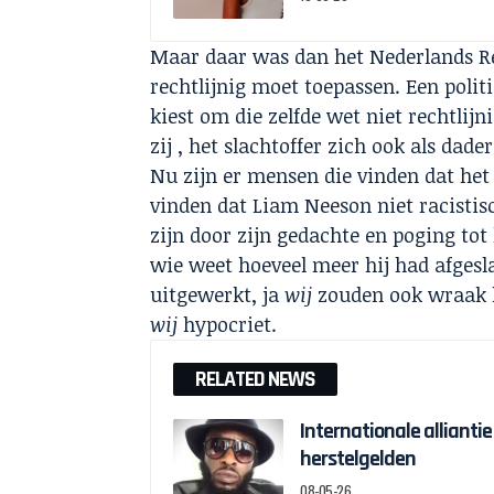
Maar daar was dan het Nederlands Re
rechtlijnig moet toepassen. Een politie
kiest om die zelfde wet niet rechtlij
zij , het slachtoffer zich ook als da
Nu zijn er mensen die vinden dat het
vinden dat Liam Neeson niet racistis
zijn door zijn gedachte en poging to
wie weet hoeveel meer hij had afgesla
uitgewerkt, ja
wij
zouden ook wraak 
wij
hypocriet.
RELATED NEWS
Internationale alliantie
herstelgelden
08-05-26