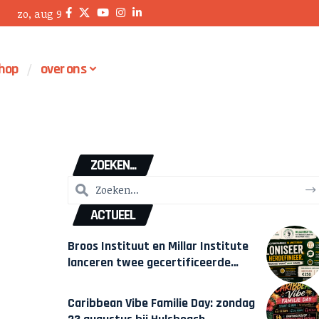
zo, aug 9
hop
over ons
ZOEKEN...
ACTUEEL
Broos Instituut en Millar Institute
lanceren twee gecertificeerde
Afrocentrische opleidingen in
Amsterdam
Caribbean Vibe Familie Day: zondag