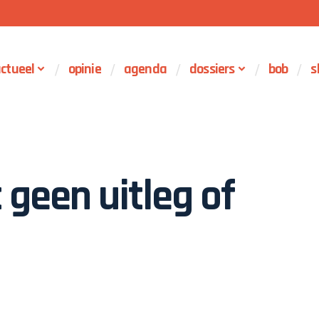
ctueel
opinie
agenda
dossiers
bob
s
 geen uitleg of