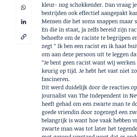
kleur- nog schokkender. Dan vraag je j
bestrijden ook effectief aangepakt ka
Mensen die het soms snappen maar so
En die in staat, ja zelfs bereid zijn 
behoefte om de raciste te begrijpen e
zegt “ Ik ben een racist en ik haat b
om aan deze persoon uit te leggen dat h
“Je bent geen racist want wij werken 
keurig op tijd. Je hebt het vast niet zo
fascineren.
Dit werd duidelijk door de reacties 
journalist van The Independent in New
heeft gehad om een zwarte man te do
goede vriendin door zogezegd een zwa
belangrijk is want hoe vaak hebben v
zwarte man was tot later het tegendee
met gezond verstand weet dat er ond