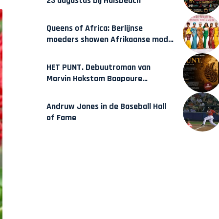
23 augustus bij Hulsbeach
Queens of Africa: Berlijnse
moeders showen Afrikaanse mode
van Karow
HET PUNT. Debuutroman van
Marvin Hokstam Baapoure
verschijnt vrijdag
Andruw Jones in de Baseball Hall
of Fame