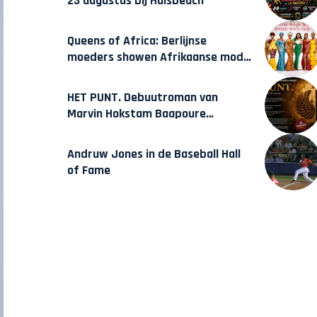
23 augustus bij Hulsbeach
Queens of Africa: Berlijnse
moeders showen Afrikaanse mode
van Karow
HET PUNT. Debuutroman van
Marvin Hokstam Baapoure
verschijnt vrijdag
Andruw Jones in de Baseball Hall
of Fame