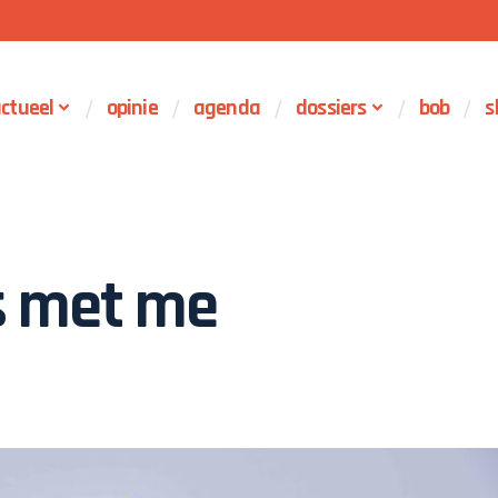
ctueel
opinie
agenda
dossiers
bob
s
s met me