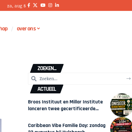
za, aug 8
hop
over ons
ZOEKEN...
ACTUEEL
Broos Instituut en Millar Institute
lanceren twee gecertificeerde
Afrocentrische opleidingen in
Amsterdam
Caribbean Vibe Familie Day: zondag