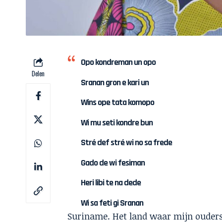
Opo kondreman un opo
Delen
Sranan gron e kari un
Wins ope tata komopo
Wi mu seti kondre bun
Stré def stré wi no sa frede
Gado de wi fesiman
Heri libi te na dede
Wi sa feti gi Sranan
Suriname. Het land waar mijn ouders