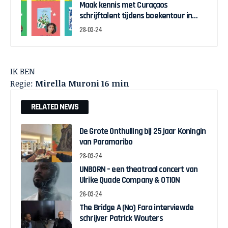
Maak kennis met Curaçaos
schrijftalent tijdens boekentour in
april
28-03-24
IK BEN
Regie:
Mirella Muroni 16 min
RELATED NEWS
De Grote Onthulling bij 25 jaar Koningin
van Paramaribo
28-03-24
UNBORN – een theatraal concert van
Ulrike Quade Company & OTION
26-03-24
The Bridge A (No) Fara interviewde
schrijver Patrick Wouters