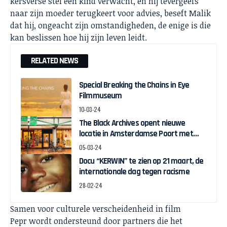
kersverse stel een kind verwacht, en hij tevergeefs
naar zijn moeder terugkeert voor advies, beseft Malik
dat hij, ongeacht zijn omstandigheden, de enige is die
kan beslissen hoe hij zijn leven leidt.
RELATED NEWS
Special Breaking the Chains in Eye
Filmmuseum
10-03-24
The Black Archives opent nieuwe
locatie in Amsterdamse Poort met
pop-up expo over Ghanese
05-03-24
onafhankelijkheid
Docu “KERWIN” te zien op 21 maart, de
internationale dag tegen racisme
28-02-24
Samen voor culturele verscheidenheid in film
Pepr wordt ondersteund door partners die het