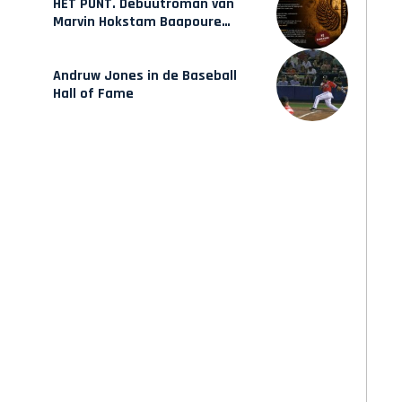
HET PUNT. Debuutroman van
Marvin Hokstam Baapoure
verschijnt vrijdag
Andruw Jones in de Baseball
Hall of Fame