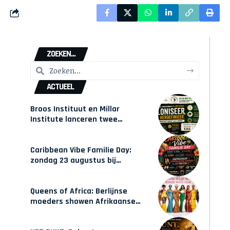
ZOEKEN...
ACTUEEL
Broos Instituut en Millar
Institute lanceren twee
gecertificeerde Afrocentrische
opleidingen in Amsterdam
Caribbean Vibe Familie Day:
zondag 23 augustus bij
Hulsbeach
Queens of Africa: Berlijnse
moeders showen Afrikaanse
mode van Karow